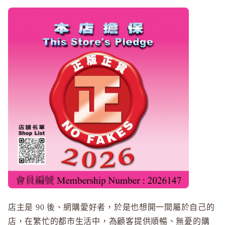
ASTALI
ASTALI
Atorrege 
Attenir
AVANCE
AXXZIA
B
&BE 河北
BULK 
C
Celvoke
chant a c
Cle de Pe
Curel 花
店主是 90 後、網購愛好者，於是也想開一間屬於自己的
店，在繁忙的都市生活中，為顧客提供順暢、無憂的購
D