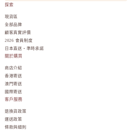
探索
L
La CAS
現貨區
全部品牌
LITS 
顧客真實評價
M
2026 會員制度
MAJOLI
日本直送・準時承諾
Mama &
關於購買
MAQuill
商店介紹
MiMC
香港寄送
MINON
澳門寄送
N
國際寄送
Napla
客戶服務
Naturagla
退換貨政策
O
運送政策
Obagi - 
條款與細則