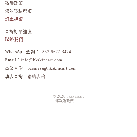
私隱政策
ONLY M
您的隱私選項
ORBIS
訂單追蹤
ORBIS M
OSAJI
查詢訂單進度
聯絡我們
P
plus eau
WhatsApp 查詢：
+852 6677 3474
隱私政策
Email：
info@hkskincart.com
R
退款政策
商業查詢：
business@hkskincart.com
Rachel W
填表查詢：
聯絡表格
運送政策
Refa
服務條款
REISE
© 2026
hkskincart
S
條款及政策
SHIRO
SKIO by
SNIDEL 
SUQQU