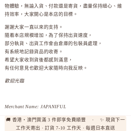
物體驗，無論入貨、付款還是寄貨，盡量保持細心、維
d progr
持效率，大家開心是本店的目標。
DHC
E
謝謝大家一直以來的支持。
EAUDE
隨着本店規模增加，為了保持出貨速度，
部分執貨、出貨工作會由倉庫的包裝員處理，
ELIXIR
有系統地記錄貨品的收寄。
ETVOS
希望大家收到貨後都感到滿意，
F
有任何意見也歡迎大家隨時向我反映。
FANCL
歡迎光臨
H
HABA 
HACCI
Merchant Name: JAPANIFUL
HAKU 
K
🚚 香港・澳門買滿 3 件即享免費順豐 · ✨ 現貨下一
KOSE Gr
工作天寄出 · 訂貨 7-10 工作天 · 每週日本直送