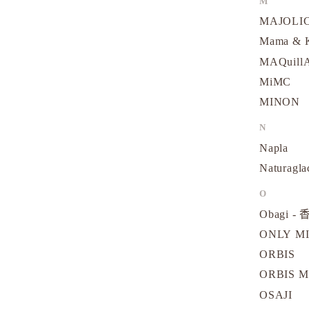
M
MAJOLI
Mama &
MAQuill
MiMC
MINON
N
Napla
Naturagla
O
Obagi - 
ONLY M
ORBIS
ORBIS M
OSAJI