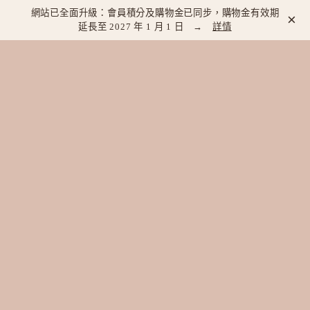
網站已全面升級：會員積分及購物金已同步，購物金有效期
×
延長至 2027 年 1 月 1 日 →
詳情