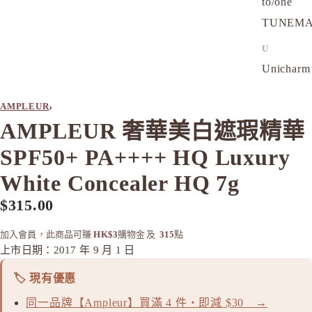
to/one
TUNEM
U
Unichar
›
AMPLEUR
AMPLEUR 奢華美白遮瑕精華
SPF50+ PA++++ HQ Luxury
White Concealer HQ 7g
$315.00
加入會員，此商品可賺
HK$3
購物金
及
315
點
上市日期：2017 年 9 月 1 日
🏷️ 現有優惠
同一品牌【Ampleur】買滿 4 件・即減 $30 →