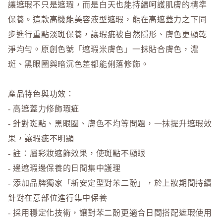
讓遮瑕不只是遮瑕，而是白天也能持續呵護肌膚的精準
保養。這款高機能美容液型遮瑕，能在高遮蓋力之下同
步進行重點淡斑保養，讓瑕疵被自然隱形、膚色更顯乾
淨均勻。原創色號「遮瑕米膚色」一抹貼合膚色，濃
斑、黑眼圈與暗沉色差都能俐落修飾。
產品特色與功效：
- 高遮蓋力修飾瑕疵
- 針對斑點、黑眼圈、膚色不均等問題，一抹提升遮瑕效
果，讓瑕疵不明顯
- 註：屬彩妝遮飾效果，使斑點不顯眼
- 邊遮瑕邊保養的日間集中護理
- 添加品牌獨家「新安定型對苯二酚」，於上妝期間持續
針對在意部位進行集中保養
- 採用穩定化技術，讓對苯二酚更適合日間搭配遮瑕使用