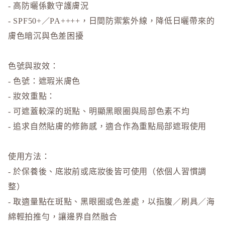
- 高防曬係數守護膚況
- SPF50+／PA++++，日間防禦紫外線，降低日曬帶來的
膚色暗沉與色差困擾
色號與妝效：
- 色號：遮瑕米膚色
- 妝效重點：
- 可遮蓋較深的斑點、明顯黑眼圈與局部色素不均
- 追求自然貼膚的修飾感，適合作為重點局部遮瑕使用
使用方法：
- 於保養後、底妝前或底妝後皆可使用（依個人習慣調
整）
- 取適量點在斑點、黑眼圈或色差處，以指腹／刷具／海
綿輕拍推勻，讓邊界自然融合