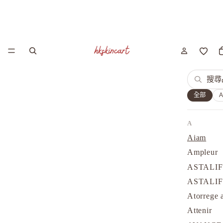
全部
A
Aiam
Ampleur
ASTALI
ASTALI
Atorrege 
Attenir