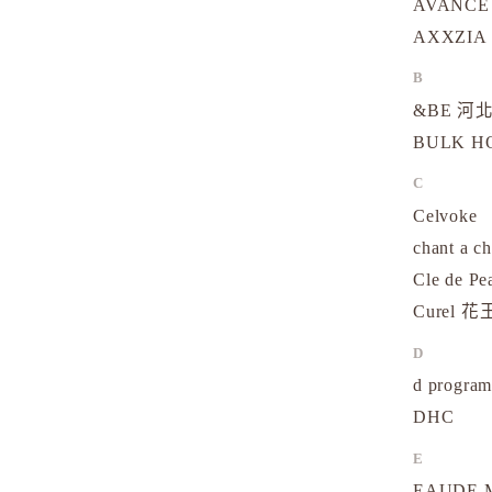
AVANCE
AXXZIA
B
&BE 河北
BULK 
C
Celvoke
chant a c
Cle de Pe
Curel 花
D
d progr
DHC
E
EAUDE