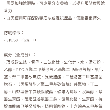
- 需要加強遮瑕時，可少量分次疊擦，以提升服貼度與遮
蓋力
- 白天使用可搭配防曬底妝或定妝產品，使妝容更持久
防曬標示：
- SPF50+／PA++++
成分（全成分）：
- 環戊矽氧烷、雲母、二氧化鈦、氧化鋅、水、滑石粉、
乙醇、PEG-9 聚二甲基矽氧乙基聚二甲基矽氧烷、氧化
鐵、聚二甲基矽氧烷、異硬脂酸、二硬脂基二甲基銨蒙
脫石、（丙烯酸酯／聚二甲基矽氧烷）共聚物、丁二
醇、山梨坦倍半異硬脂酸酯、碳酸丙烯酯、沒藥醇、醋
酸生育酚、硬脂醯谷氨酸二鈉、氫氧化鋁、生育酚、抗
壞血酸四己基癸酸酯、透明質酸鈉、十六烷基三甲基氯