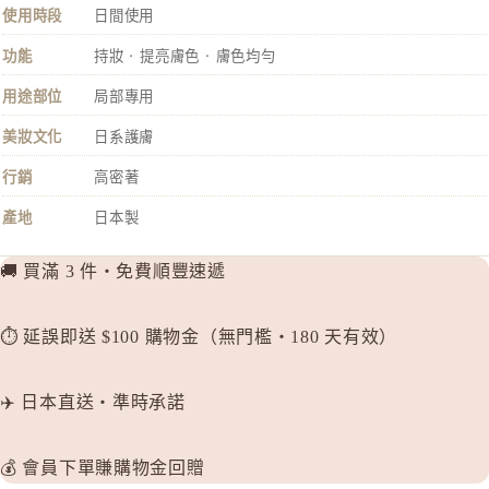
使用時段
日間使用
功能
持妝 · 提亮膚色 · 膚色均勻
用途部位
局部專用
美妝文化
日系護膚
行銷
高密著
產地
日本製
🚚 買滿 3 件・免費順豐速遞
⏱️ 延誤即送 $100 購物金（無門檻・180 天有效）
✈️ 日本直送・準時承諾
💰 會員下單賺購物金回贈