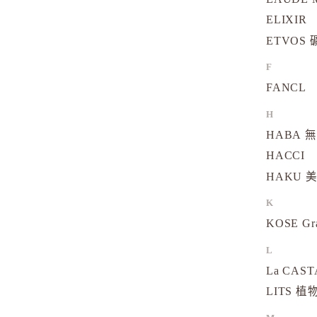
ELIXIR
ETVOS
F
FANCL
H
HABA 
HACCI
HAKU 
K
KOSE Gr
L
La CAS
LITS 