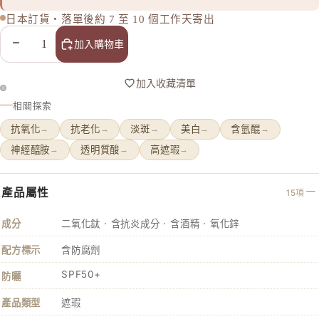
日本訂貨・落單後約 7 至 10 個工作天寄出
減少數量
增加數量
加入購物車
加入收藏清單
相關探索
抗氧化
抗老化
淡斑
美白
含氫醌
→
→
→
→
→
神經醯胺
透明質酸
高遮瑕
→
→
→
產品屬性
15項
成分
二氧化鈦 · 含抗炎成分 · 含酒精 · 氧化鋅
配方標示
含防腐劑
SPF50+
防曬
產品類型
遮瑕