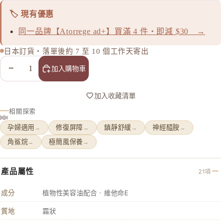
P
🏷️ 現有優惠
plus eau
同一品牌【Atorrege ad+】買滿 4 件・即減 $30 →
R
日本訂貨・落單後約 7 至 10 個工作天寄出
Rachel W
減少數量
增加數量
加入購物車
Refa
REISE
加入收藏清單
S
相關探索
SHIRO
孕婦適用
修復屏障
鎮靜舒緩
神經醯胺
→
→
→
→
SKIO by
角鯊烷
極簡風保養
→
→
SNIDEL 
SUQQU
產品屬性
21項
T
TAKAMI
成分
植物性美容油配合 · 維他命E
THREE
質地
霜狀