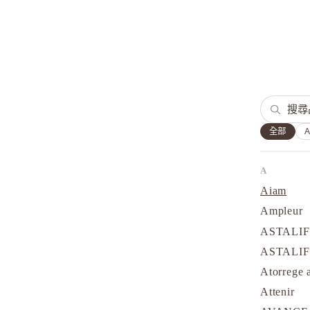
全部
A
Aiam
Ampleur
ASTALI
ASTALI
Atorrege 
Attenir