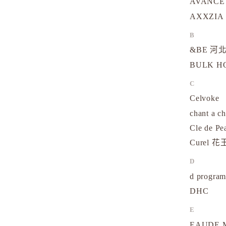
AVANCE
AXXZIA
B
&BE 河北
BULK 
C
Celvoke
chant a c
Cle de Pe
Curel 花
D
d progr
DHC
E
EAUDE