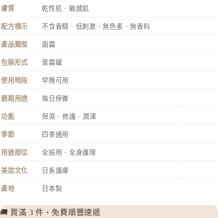
to/one
膚質
乾性肌 · 敏感肌
TUNEM
配方標示
不含香精 · 低刺激 · 無色素 · 無香料
U
產品類型
面霜
Unichar
包裝形式
膏霜罐
使用時段
早晚可用
週期用途
每日保養
功能
保濕 · 修護 · 潤澤
季節
四季通用
用途部位
全臉用 · 全身護理
美妝文化
日系護膚
產地
日本製
🚚 買滿 3 件・免費順豐速遞