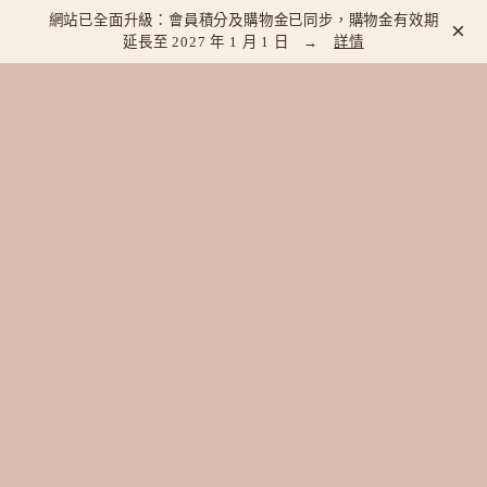
網站已全面升級：會員積分及購物金已同步，購物金有效期
×
延長至 2027 年 1 月 1 日 →
詳情