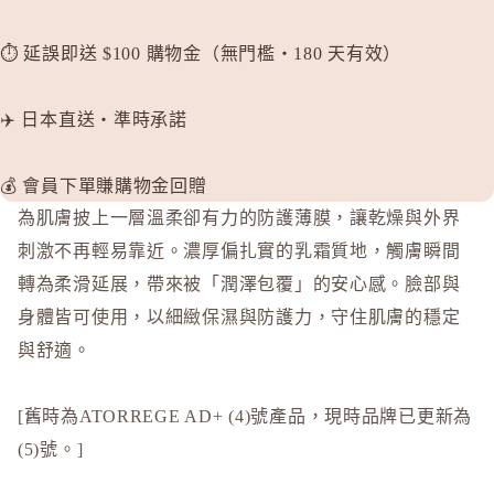
⏱️ 延誤即送 $100 購物金（無門檻・180 天有效）
✈️ 日本直送・準時承諾
💰 會員下單賺購物金回贈
為肌膚披上一層溫柔卻有力的防護薄膜，讓乾燥與外界
刺激不再輕易靠近。濃厚偏扎實的乳霜質地，觸膚瞬間
轉為柔滑延展，帶來被「潤澤包覆」的安心感。臉部與
身體皆可使用，以細緻保濕與防護力，守住肌膚的穩定
與舒適。
[舊時為ATORREGE AD+ (4)號產品，現時品牌已更新為
(5)號。]