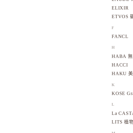
ELIXIR
ETVOS
F
FANCL
H
HABA 
HACCI
HAKU 
K
KOSE Gr
L
La CAS
LITS 