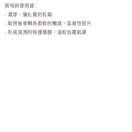
質地與使用感：
- 濃厚、偏扎實的乳霜
- 取用後會轉為柔軟的觸感，延展性提升
- 形成濕潤的保護薄膜，溫和包覆肌膚
產品特點：
- 以潤澤保護薄膜溫和包覆臉部與身體肌膚，協助抵禦乾
$265.00
$350.00
促銷價
定價
燥
- 添加多重保濕與潤膚成分，維持肌膚含水感與柔嫩度
- 無香料、無著色、無添加對羥基苯甲酸酯（Paraben）
- 已完成過敏性測試（不代表所有人皆不會產生過敏）
主要成分（依功能分類）：
- 潤膚柔潤成分：角鯊烷、天然神經醯胺、澳洲堅果籽油
（夏威夷果油）