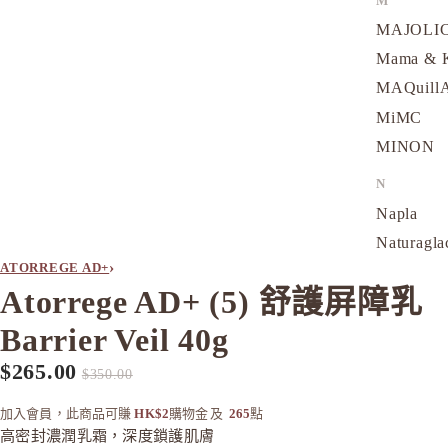
M
MAJOLI
Mama &
MAQuill
MiMC
MINON
N
Napla
Naturagla
›
ATORREGE AD+
O
Atorrege AD+ (5) 舒護屏障乳
Obagi - 
Barrier Veil 40g
ONLY M
ORBIS
$265.00
促銷價
定價
$350.00
ORBIS M
加入會員，此商品可賺
HK$2
購物金
及
265
點
OSAJI
高密封濃潤乳霜，深度鎖護肌膚