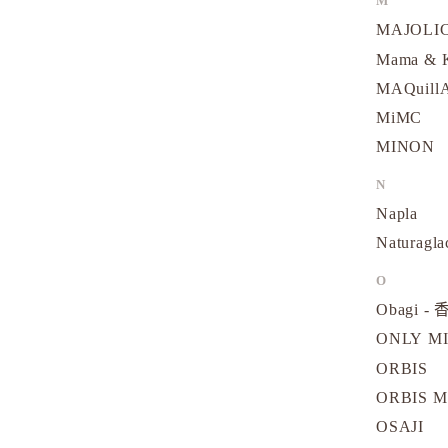
M
MAJOLI
Mama &
MAQuill
MiMC
MINON
N
Napla
Naturagla
O
Obagi - 
ONLY M
ORBIS
ORBIS M
OSAJI