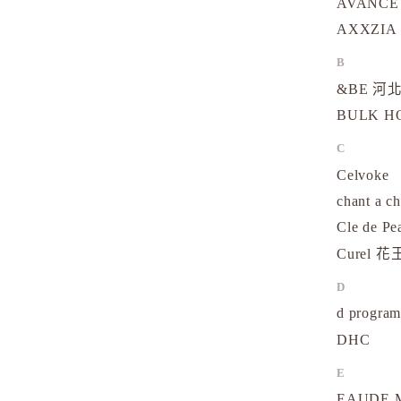
AVANCE
AXXZIA
B
&BE 河北
BULK 
C
Celvoke
chant a c
Cle de Pe
Curel 花
D
d progr
DHC
E
EAUDE