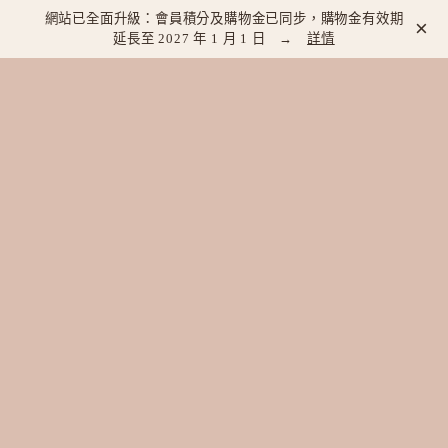
網站已全面升級：會員積分及購物金已同步，購物金有效期
×
延長至 2027 年 1 月 1 日 →
詳情