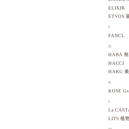
ELIXIR
ETVOS
F
FANCL
H
HABA 
HACCI
HAKU 
K
KOSE Gr
L
La CAS
LITS 