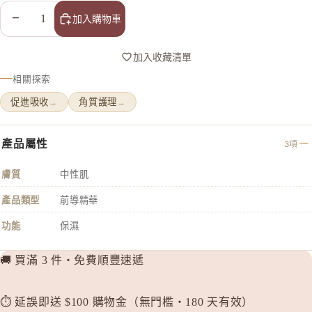
to/one
減少數量
增加數量
加入購物車
TUNEM
U
加入收藏清單
Unichar
相關探索
促進吸收
角質護理
→
→
產品屬性
3項
膚質
中性肌
產品類型
前導精華
功能
保濕
🚚 買滿 3 件・免費順豐速遞
⏱️ 延誤即送 $100 購物金（無門檻・180 天有效）