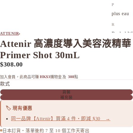
P
plus eau
R
Rachel W
›
ATTENIR
Attenir 高濃度導入美容液精華
Refa
REISE
Primer Shot 30mL
S
$308.00
SHIRO
加入會員，此商品可賺
HK$3
購物金
及
308
點
SKIO by
款式
SNIDEL 
貨裝
SUQQU
補充裝
T
🏷️ 現有優惠
TAKAMI
同一品牌【Attenir】買滿 4 件・即減 $30 →
THREE
日本訂貨・落單後約 7 至 10 個工作天寄出