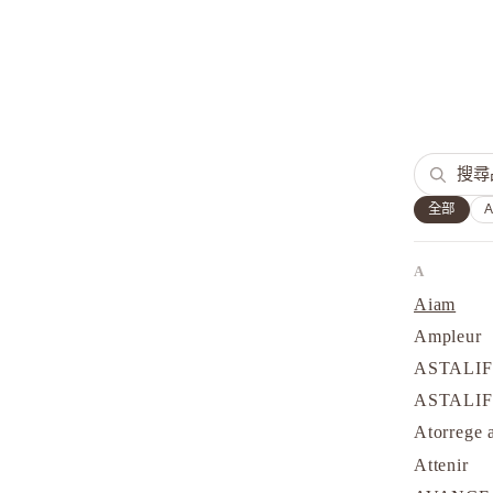
全部
A
Aiam
Ampleur
ASTALI
ASTALI
Atorrege 
Attenir