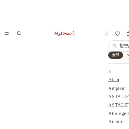
全部
A
Aiam
Ampleur
ASTALI
ASTALI
Atorrege 
Attenir