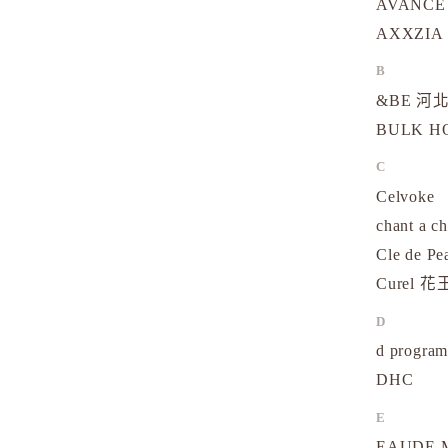
AVANCE
AXXZIA
B
&BE 河北
BULK 
C
Celvoke
chant a c
Cle de Pe
Curel 花
D
d progr
DHC
E
EAUDE