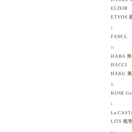
ELIXIR
ETVOS
F
FANCL
H
HABA 
HACCI
HAKU 
K
KOSE Gr
L
La CAS
LITS 