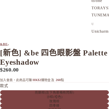
to/one
TORAYS
TUNEM
U
Unichar
›
&BE
[新色] &be 四色眼影盤 Palette
Eyeshadow
$260.00
加入會員，此商品可賺
HK$2
購物金
及
260
點
款式
亮銅棕(左下角那格有閃粉)
沙棕(啞色)
玫瑰棕
四季綠