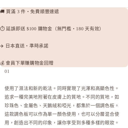
🚚 買滿 3 件・免費順豐速遞
⏱️ 延誤即送 $100 購物金（無門檻・180 天有效）
✈️ 日本直送・準時承諾
💰 會員下單賺購物金回贈
01
使用了濕法和新的乾法。同時實現了光澤和高顯色性。
追求一種完美地附著在皮膚上的質地。不同的質地，如
珍珠色、金屬色、天鵝絨和啞光，都集於一個調色板。
這款調色板可以作為單一顏色使用，也可以分層混合使
用，創造出不同的印象，讓你享受到多種多樣的眼妝。