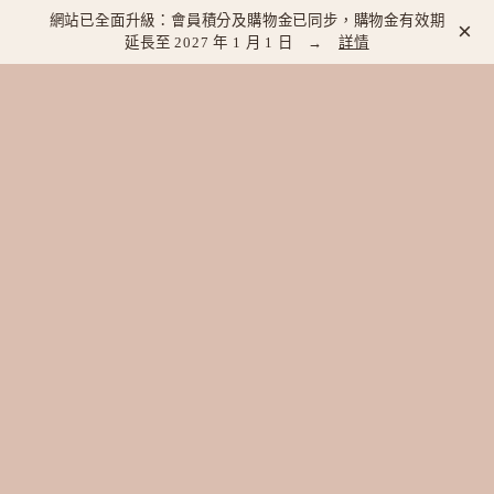
網站已全面升級：會員積分及購物金已同步，購物金有效期
×
延長至 2027 年 1 月 1 日 →
詳情