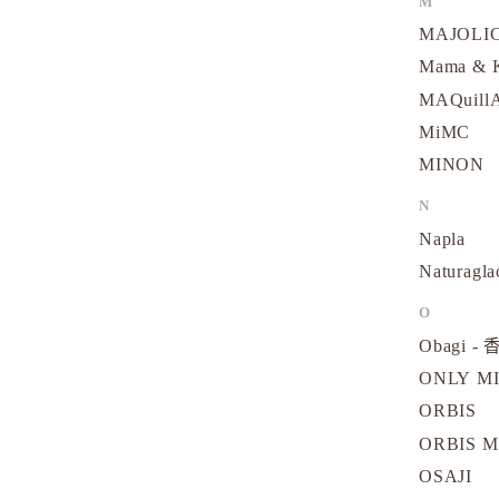
M
MAJOLI
Mama &
MAQuill
MiMC
MINON
N
Napla
Naturagla
O
Obagi - 
ONLY M
ORBIS
ORBIS M
OSAJI