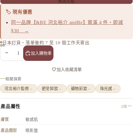
搖滾灰藍
🏷️ 現有優惠
同一品牌【&BE 河北裕介 andBe】買滿 4 件・即減
$30 →
日本訂貨・落單後約 7 至 10 個工作天寄出
減少數量
增加數量
加入購物車
加入收藏清單
相關探索
河北裕介監修
肥皂卸妝
礦物彩妝
珠光感
→
→
→
→
產品屬性
2項
膚質
敏感肌
產品類型
眼影盤