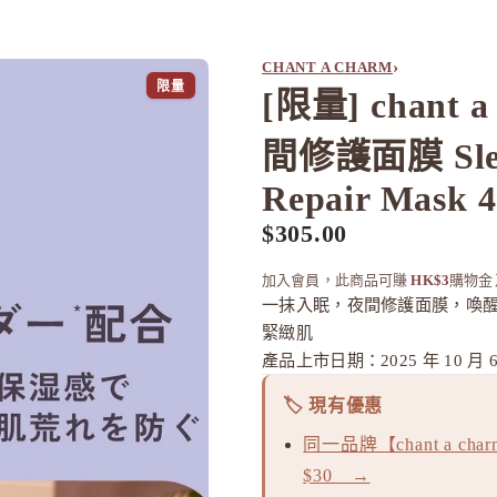
›
CHANT A CHARM
限量
[限量] chant a
間修護面膜 Slee
Repair Mask 
$305.00
加入會員，此商品可賺
HK$3
購物金
一抹入眠，夜間修護面膜，喚醒
緊緻肌
產品上市日期：2025 年 10 月 6
🏷️ 現有優惠
同一品牌【chant a ch
$30 →