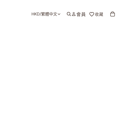
HKD
/
繁體中文
會員
收藏
地區和語言選擇器