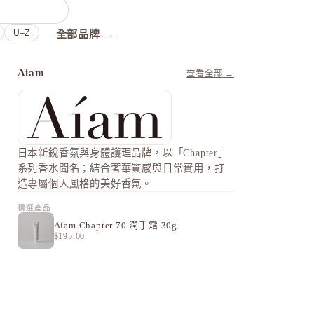
U–Z
全部品牌 →
Aiam
查看全部 →
日本新銳香氛與身體護理品牌，以「Chapter」
系列香水聞名；結合奢華質感與日常實用，打
造專屬個人風格的美好香氣。
精選產品
Aíam Chapter 70 潤手霜 30g
$195.00