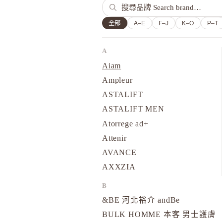
全部
A–E
F–J
K–O
P–T
A
Aiam
Ampleur
ASTALIFT
ASTALIFT MEN
Atorrege ad+
Attenir
AVANCE
AXXZIA
B
&BE 河北裕介 andBe
BULK HOMME 本客 男士護膚