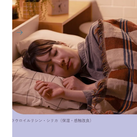
H
HABA 無添加主義
HACCI
HAKU 美白專家
K
KOSE Grace One
L
La CASTA 護髮
LITS 植物幹細胞
M
MAJOLICA MAJORCA 戀愛魔
Mama & Kids 母嬰護膚
MAQuillAGE
MiMC