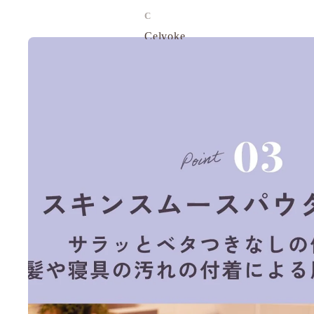
C
Celvoke
chant a charm
Cle de Peau
Curel 花王
D
d program 資生堂
DHC
E
EAUDE MUGE 小林製藥
ELIXIR
ETVOS 礦物彩妝
F
FANCL