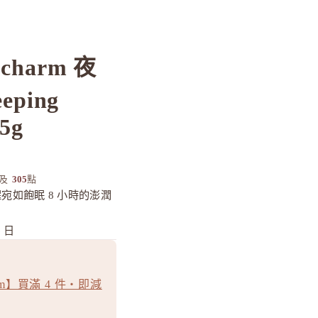
 charm 夜
ping
45g
及
305
點
宛如飽眠 8 小時的澎潤
 日
arm】買滿 4 件・即減