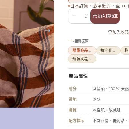
日本訂貨・落單後約 7 至 1
減少數量
增加數量
加入購物車
加入收藏
相關探索
限量商品
抗老化
撫
→
→
預防初老
→
產品屬性
成分
含精油 · 100% 天
鏡
質地
霜狀
膚質
乾性肌 · 敏感肌
配方標示
不含香精 · 低刺激 ·