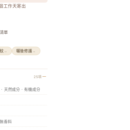
0 個工作天寄出
清單
紋
曬後修護
→
→
25項
然 · 天然成分 · 有機成分
 無香料