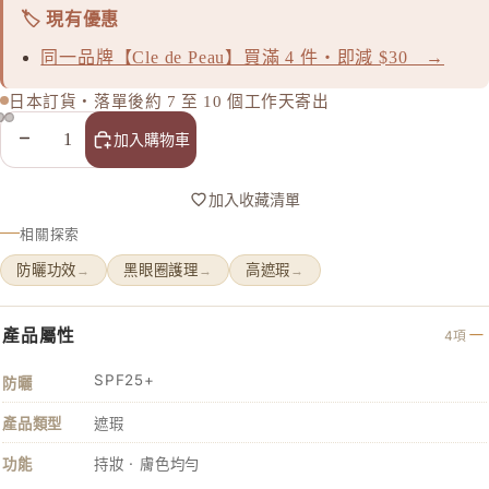
ASTALI
🏷️ 現有優惠
ASTALI
同一品牌【Cle de Peau】買滿 4 件・即減 $30 →
Atorrege 
日本訂貨・落單後約 7 至 10 個工作天寄出
Attenir
AVANCE
減少數量
增加數量
加入購物車
AXXZIA
加入收藏清單
B
相關探索
&BE 河北
防曬功效
黑眼圈護理
高遮瑕
→
→
→
BULK 
C
產品屬性
4項
Celvoke
chant a c
SPF25+
防曬
Cle de Pe
產品類型
遮瑕
Curel 花
功能
持妝 · 膚色均勻
D