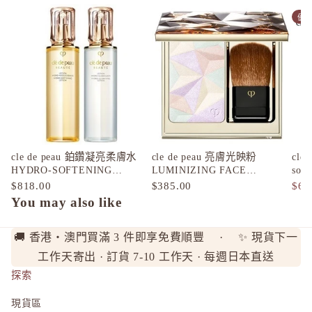
ONLY M
優
ORBIS
ORBIS M
OSAJI
P
plus eau
R
cle de peau 鉑鑽凝亮柔膚水
cle de peau 亮膚光映粉
cle
Rachel W
HYDRO-SOFTENING
LUMINIZING FACE
soin
Refa
LOTION 170mL （滋潤－黃／
ENHANCER 10g
170
$818.00
$385.00
$65
清爽－藍）
You may also like
REISE
S
🚚 香港・澳門買滿 3 件即享免費順豐 · ✨ 現貨下一
SHIRO
工作天寄出 · 訂貨 7-10 工作天 · 每週日本直送
SKIO by
探索
SNIDEL 
現貨區
SUQQU