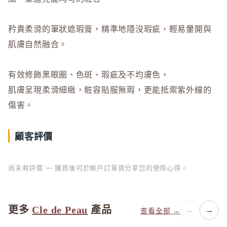
L
La CAS
矜貴柔滑的筆狀遮瑕膏，精準地隱沒瑕疵，輕易暈開與
LITS 
肌膚自然融合。
M
有效修飾黑眼圈、色斑、瑕疵及不均膚色，
MAJOLI
肌膚呈現柔滑細緻，粧容貼服無瑕，更能抵禦紫外線的
Mama &
傷害。
MAQuill
MiMC
顧客評價
MINON
N
尚未有評價 — 購買後可於帳戶訂單頁分享您的使用心得。
Napla
Naturagla
O
更多
Cle de Peau
產品
←
→
查看全部 →
Obagi - 