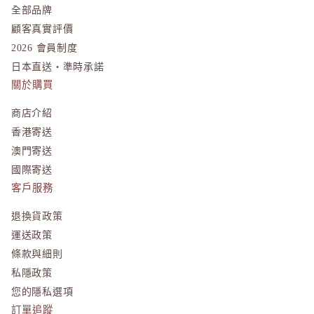
全部品牌
T
顧客真實評價
TAKAMI
2026 會員制度
THREE
日本直送・準時承諾
關於購買
to/one
TUNEM
商店介紹
香港寄送
U
澳門寄送
Unichar
國際寄送
客戶服務
退換貨政策
運送政策
條款與細則
私隱政策
您的隱私選項
訂單追蹤