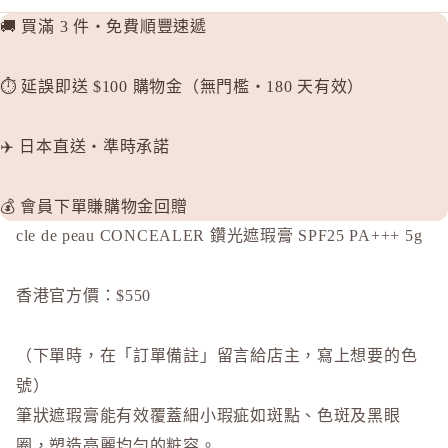
d progr
🚚 買滿 3 件・免費順豐速遞
DHC
⏱️ 延誤即送 $100 購物金（無門檻・180 天有效）
E
EAUDE
✈️ 日本直送・準時承諾
ELIXIR
ETVOS
💰 會員下單賺購物金回贈
F
cle de peau CONCEALER 鑽光遮瑕膏 SPF25 PA+++ 5g
FANCL
H
香港官方價：$550
HABA 
HACCI
（下單時，在「訂單備註」留言給店主，寫上想要的色
HAKU 
號）
K
筆狀遮瑕膏能有效覆蓋細小瑕疵如斑點、色斑及黑眼
KOSE Gr
圈，塑造亮麗均勻的粧容。