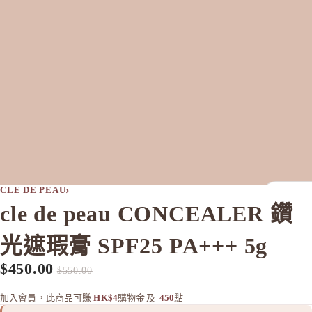
›
CLE DE PEAU
cle de peau CONCEALER 鑽
全部
光遮瑕膏 SPF25 PA+++ 5g
A
$450.00
促銷價
定價
$550.00
Aiam
Ampleur
加入會員，此商品可賺
HK$4
購物金
及
450
點