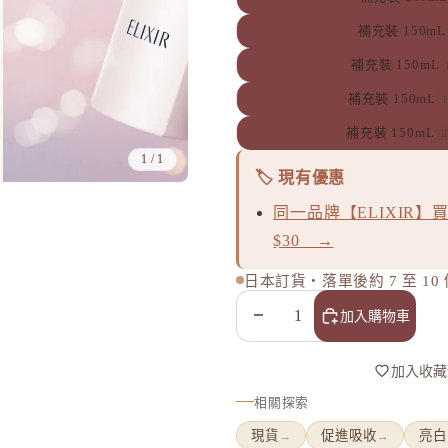
補充裝 150mL
補充裝 150mL
補充裝 150mL
補充裝 150mL
I
1
/
1
🏷️ 現有優惠
同一品牌【ELIXIR】買
$30 →
日本訂貨・落單後約 7 至 1
減少數量
增加數量
加入購物車
鏡
加入收藏
相關探索
現貨
促進吸收
亮白
→
→