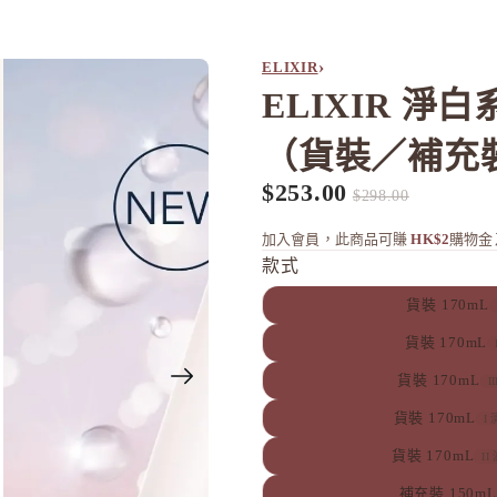
›
ELIXIR
ELIXIR 淨
（貨裝／補充
$253.00
促銷價
定價
$298.00
加入會員，此商品可賺
HK$2
購物金
款式
貨裝 170mL
貨裝 170mL
貨裝 170mL
I
貨裝 170mL
I
貨裝 170mL
II
補充裝 150mL