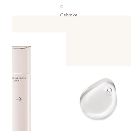
C
Celvoke
chant a charm
Cle de Peau
Curel 花王
D
d program 資生堂
DHC
E
EAUDE MUGE 小林製藥
ELIXIR
ETVOS 礦物彩妝
F
FANCL