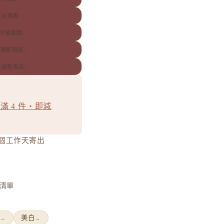
II 滋潤
III 最滋潤
I 清爽 現貨
I 滋潤 現貨
滿 4 件・即減
0 個工作天寄出
清單
美白
→
→