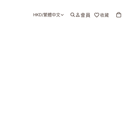
HKD
/
繁體中文
會員
收藏
地區和語言選擇器