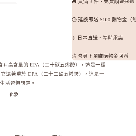
🚚 買滿 3 件・免費順豐速遞
⏱️ 延誤即送 $100 購物金
✈️ 日本直送・準時承諾
卸妝
理
💰 會員下單賺購物金回贈
理
有高含量的 EPA（二十碳五烯酸），這是一種
選購
，它還著重於 DPA（二十二碳五烯酸），這是一
選購
的生活習慣問題。
化妝