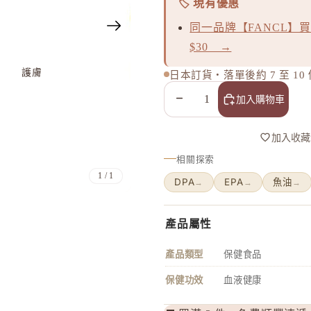
🏷️ 現有優惠
造專屬個人風格的美好香氣。
同一品牌【FANCL】買
精選產品
Aíam Chapter 32 香水 8mL/50mL/100mL
$30 →
$308.00
護膚
日本訂貨・落單後約 7 至 1
Aíam Chapter 9 香水 8mL/50mL/100mL
$308.00
減少數量
增加數量
加入購物車
Aíam Chapter 65 香水 8mL/50mL/100mL
$308.00
加入收藏
Aíam Chapter 29 香水 8mL/50mL
相關探索
$308.00
1
/
1
DPA
EPA
魚油
→
→
→
產品屬性
產品類型
保健食品
保健功效
血液健康