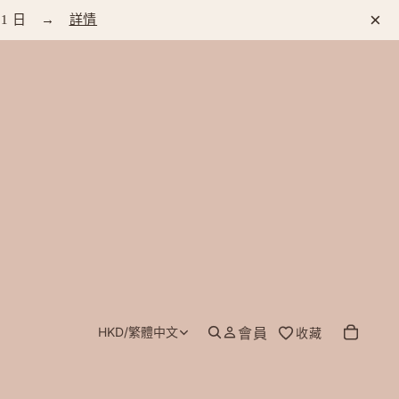
×
 1 日 →
詳情
HKD
/
繁體中文
會員
收藏
地區和語言選擇器