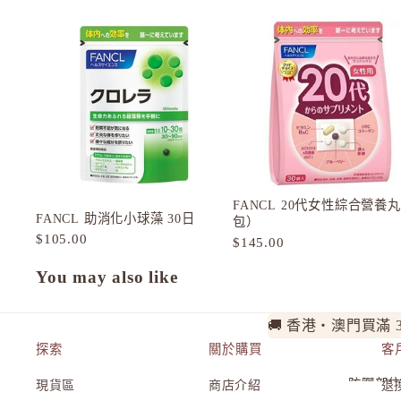
ORBIS
ORBIS Mr. 男士
OSAJI
P
plus eau
R
Rachel Wine
FANCL 20代女性綜合營養丸
FANCL 助消化小球藻 30日
包）
Refa
$105.00
$145.00
REISE
You may also like
S
SHIRO 北海道
🚚 香港・澳門買滿 
SKIO by 樂敦
探索
關於購買
客
SNIDEL Beauty
防曬部
現貨區
商店介紹
退
SUQQU