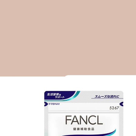
全部
A–E
F–J
K–O
P–T
A
Aiam
Ampleur
ASTALIFT