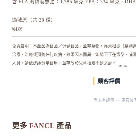
含 EPA 的精製魚油：1,385 毫克[EPA：334 毫克，DH
L
La CASTA 護髮
過敏原（共 28 種）
LITS 植物幹細胞
明膠
M
MAJOLICA MAJORCA 戀愛魔
免責聲明：本產品為食品／保健食品，並非藥物，亦未根據《藥劑
Mama & Kids 母嬰護膚
治療、治癒或預防任何疾病，效果因人而異。如閣下正在懷孕、哺
MAQuillAGE
人員。請依建議分量食用，並存放於兒童接觸不到之處。
底妝
MiMC
MINON
彩妝
顧客評價
工具
N
Napla
依妝效
尚未有評價 — 購買
Naturaglace
O
更多
FANCL
產品
Obagi - 香港 Dermacept
ONLY MINERALS