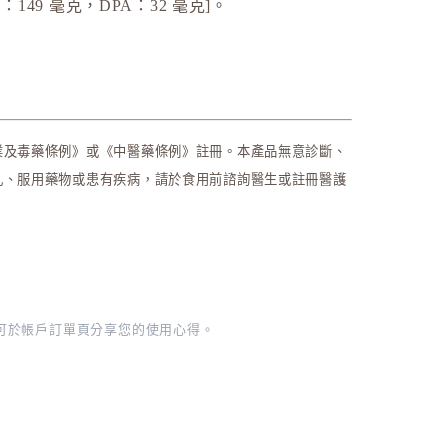
A：149 毫克，DPA：32 毫克]。
鏡
業及毒藥條例》或《中醫藥條例》註冊。本產品無意診斷、
乳、服用藥物或患有疾病，請於食用前諮詢醫生或註冊醫護
選購
後可於帳戶訂單頁分享您的使用心得。