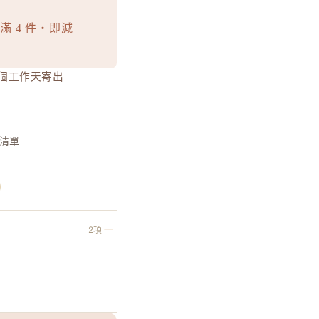
滿 4 件・即減
0 個工作天寄出
清單
2項