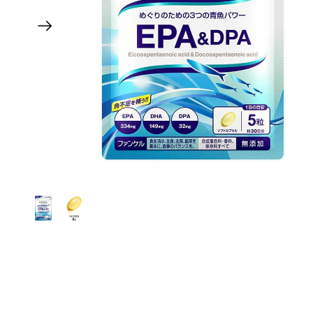
ASTALIFT MEN
Atorrege ad+
Attenir
AVANCE
AXXZIA
B
&BE 河北裕介 andBe
BULK HOMME 本客 男士護膚
C
Celvoke
chant a charm
Cle de Peau
Curel 花王
D