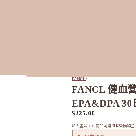
›
FANCL
FANCL 健血
U–Z
全部品牌 →
EPA&DPA 30
Aiam
查看全部 →
$225.00
日本新銳香氛與身體護理品牌，以「Chapter」
加入會員，此商品可賺
HK$2
購物金
系列香水聞名；結合奢華質感與日常實用，打