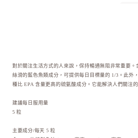
d program 資生堂
DHC
E
EAUDE MUGE 小林製藥
潔臉及
ELIXIR
ETVOS 礦物彩妝
基礎護
局部護
F
對於關注生活方式的人來說，保持暢通無阻非常重要。含
FANCL
依功效
絲滑的藍色魚類成分，可提供每日目標量的 1/3。此外
依膚質
H
種比 EPA 含量更高的硫氨酸成分。它能解決人們關注
HABA 無添加主義
HACCI
建議每日服用量
HAKU 美白專家
5 粒
K
主要成分/每天 5 粒
KOSE Grace One