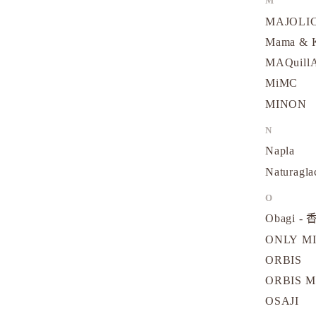
M
MAJOLI
Mama &
MAQuill
MiMC
MINON
N
Napla
Naturagla
O
Obagi - 
ONLY M
ORBIS
ORBIS M
OSAJI