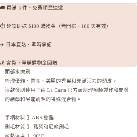
🚚 買滿 3 件・免費順豐速遞
⏱️ 延誤即送 $100 購物金（無門檻・180 天有效）
✈️ 日本直送・準時承諾
💰 會員下單賺購物金回贈
頭部水療刷
梳理優雅、閃亮、美麗的秀髮和充滿活力的頭皮。
這款發刷使用了由 La Casta 官方頭部理療師製作和開發
的豬鬃和尼龍刷毛的特殊混合物。
手柄材料 】ABS 樹脂
刷毛材質 】 豬鬃和尼龍刷毛
耐熱溫度 】 90°C