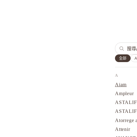
全部
A
Aiam
Ampleur
ASTALI
ASTALI
Atorrege 
Attenir