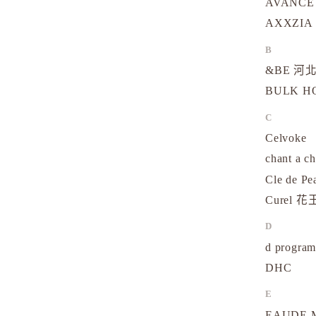
AVANCE
AXXZIA
B
&BE 河北
BULK 
C
Celvoke
chant a c
Cle de Pe
Curel 花
D
d progr
DHC
E
EAUDE