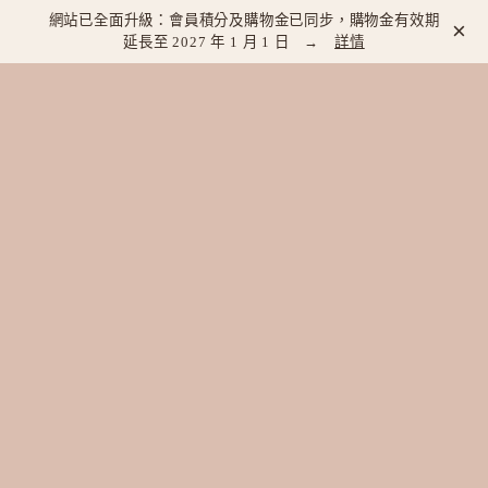
網站已全面升級：會員積分及購物金已同步，購物金有效期
×
延長至 2027 年 1 月 1 日 →
詳情