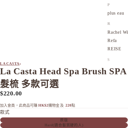
P
plus eau
R
Rachel W
Refa
REISE
S
›
LA CASTA
SHIRO
La Casta Head Spa Brush SPA
SKIO by
髮梳 多款可選
SNIDEL 
$220.00
SUQQU
T
加入會員，此商品可賺
HK$2
購物金
及
220
點
TAKAMI
款式
原版
THREE
Hard(適合髮質硬的人)