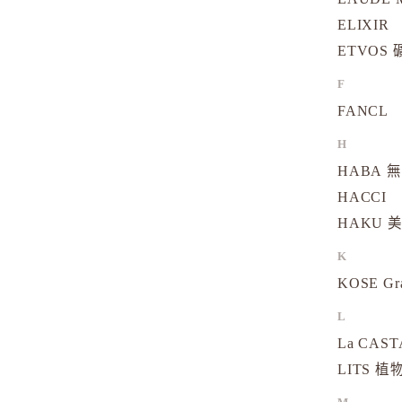
ELIXIR
ETVOS
F
FANCL
H
HABA 
HACCI
HAKU 
K
KOSE Gr
L
La CAS
LITS 