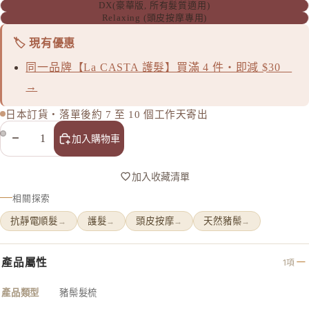
to/one
DX(豪華版, 所有髮質適用)
Relaxing (頭皮按摩專用)
TUNEM
🏷️ 現有優惠
U
同一品牌【La CASTA 護髮】買滿 4 件・即減 $30
Unichar
→
日本訂貨・落單後約 7 至 10 個工作天寄出
減少數量
增加數量
加入購物車
加入收藏清單
相關探索
抗靜電順髮
護髮
頭皮按摩
天然豬鬃
→
→
→
→
產品屬性
1項
產品類型
豬鬃髮梳