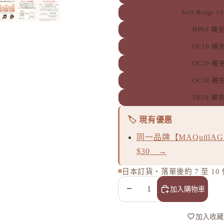
Soft Beige 1
BP00 補
OC10 補
OC20 補
OC30 補
SB10 補
🏷️ 現有優惠
同一品牌【MAQuillA
$30 →
鏡
日本訂貨・落單後約 7 至 1
減少數量
增加數量
加入購物車
加入收藏