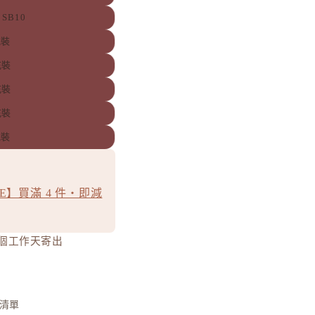
0 SB10
充裝
充裝
充裝
充裝
充裝
GE】買滿 4 件・即減
0 個工作天寄出
清單