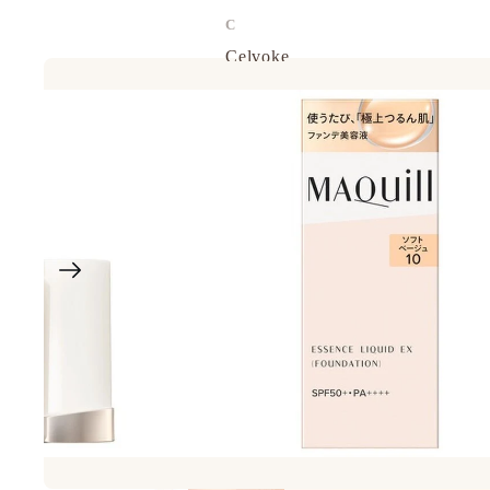
C
Celvoke
chant a charm
Cle de Peau
Curel 花王
D
d program 資生堂
DHC
E
EAUDE MUGE 小林製藥
ELIXIR
ETVOS 礦物彩妝
F
FANCL