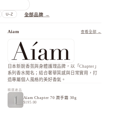
U–Z
全部品牌 →
Aiam
查看全部 →
日本新銳香氛與身體護理品牌，以「Chapter」
系列香水聞名；結合奢華質感與日常實用，打
造專屬個人風格的美好香氣。
精選產品
Aíam Chapter 70 潤手霜 30g
$195.00