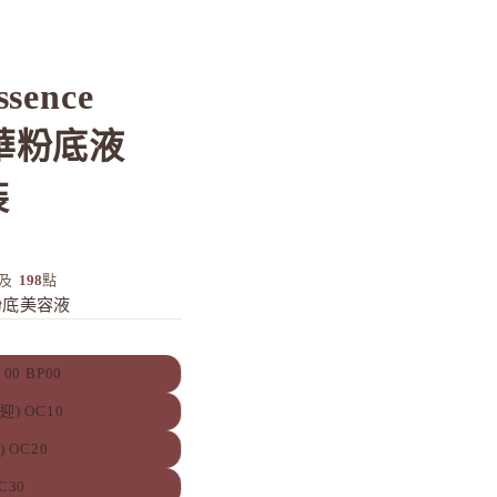
ssence
 精華粉底液
裝
及
198
點
粉底美容液
e 00 BP00
歡迎) OC10
) OC20
OC30