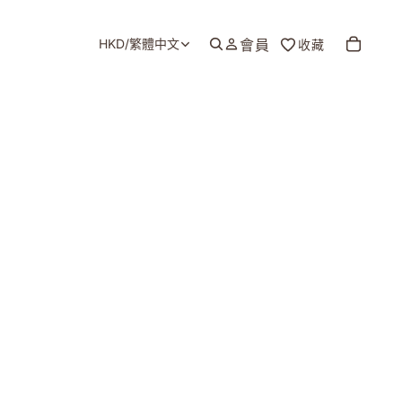
HKD
/
繁體中文
會員
收藏
地區和語言選擇器