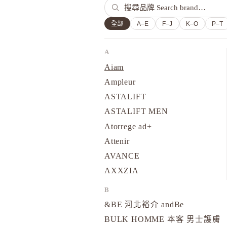
全部
A–E
F–J
K–O
P–T
A
Aiam
Ampleur
ASTALIFT
ASTALIFT MEN
Atorrege ad+
Attenir
AVANCE
AXXZIA
B
&BE 河北裕介 andBe
BULK HOMME 本客 男士護膚