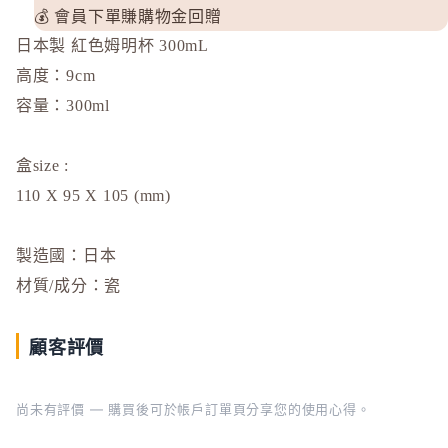
💰 會員下單賺購物金回贈
d progr
日本製 紅色姆明杯 300mL
DHC
高度：9cm
E
容量：300ml
EAUDE
ELIXIR
盒size :
ETVOS
110 X 95 X 105 (mm)
F
FANCL
製造國：日本
H
材質/成分：瓷
HABA 
HACCI
顧客評價
HAKU 
K
尚未有評價 — 購買後可於帳戶訂單頁分享您的使用心得。
KOSE Gr