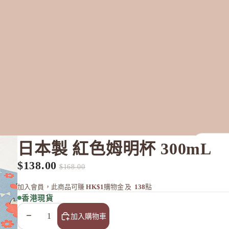
日本製 紅色姆明杯 300mL
全部
$138.00
促銷價
定價
$168.00
加入會員，此商品可賺
HK$1
購物金
及
138
點
A
香港現貨
Aiam
減少數量
增加數量
加入購物車
Ampleur