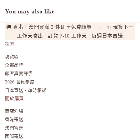
L
You may also like
La CAS
LITS 
🚚 香港・澳門買滿 3 件即享免費順豐 · ✨ 現貨下一
工作天寄出 · 訂貨 7-10 工作天 · 每週日本直送
M
探索
MAJOLI
Mama &
現貨區
全部品牌
MAQuill
顧客真實評價
MiMC
2026 會員制度
MINON
日本直送・準時承諾
N
關於購買
Napla
商店介紹
Naturagla
香港寄送
O
澳門寄送
Obagi - 
國際寄送