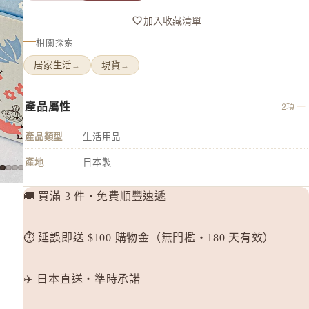
ASTALI
加入收藏清單
ASTALI
相關探索
Atorrege 
居家生活
現貨
→
→
Attenir
AVANCE
產品屬性
AXXZIA
2項
B
產品類型
生活用品
&BE 河北
產地
日本製
BULK 
🚚 買滿 3 件・免費順豐速遞
C
Celvoke
⏱️ 延誤即送 $100 購物金（無門檻・180 天有效）
chant a c
Cle de Pe
✈️ 日本直送・準時承諾
Curel 花
D