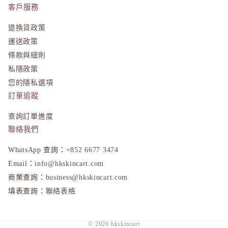
ONLY M
客戶服務
ORBIS
退換貨政策
ORBIS M
運送政策
OSAJI
條款與細則
私隱政策
P
您的隱私選項
plus eau
訂單追蹤
R
查詢訂單進度
Rachel W
聯絡我們
Refa
REISE
WhatsApp 查詢：
+852 6677 3474
隱私政策
Email：
info@hkskincart.com
S
退款政策
商業查詢：
business@hkskincart.com
SHIRO
填表查詢：
聯絡表格
運送政策
SKIO by
服務條款
SNIDEL 
© 2026
hkskincart
SUQQU