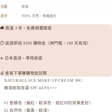
KOSE Gr
功能
保濕
L
成分
100% 天然 · 有機成分
La CAS
LITS 
🚚 買滿 3 件・免費順豐速遞
M
⏱️ 延誤即送 $100 購物金（無門檻・180 天有效）
MAJOLI
Mama &
✈️ 日本直送・準時承諾
MAQuill
MiMC
MINON
💰 會員下單賺購物金回贈
NATURAGLACE MAKE UP CREAM 30G
N
補濕遮瑕底霜 SPF 44 PA+++
Napla
Naturagla
01 香檳色（偏紅、較深色、遮紅印的效果更好）
O
02 自然色（偏黃、較淺）