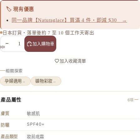
D
🏷️ 現有優惠
d progr
同一品牌【Naturaglace】買滿 4 件・即減 $30 →
DHC
日本訂貨・落單後約 7 至 10 個工作天寄出
E
減少數量
增加數量
加入購物車
EAUDE
ELIXIR
加入收藏清單
ETVOS
相關探索
F
孕婦適用
礦物彩妝
→
→
FANCL
H
產品屬性
6項
HABA 
膚質
敏感肌
HACCI
HAKU 
SPF40+
防曬
K
產品類型
妝前底霜