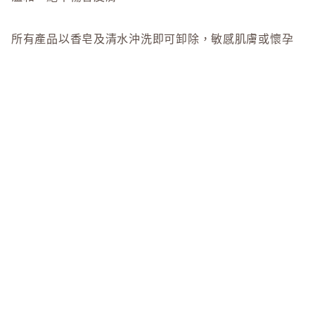
SUQQU
所有產品以香皂及清水沖洗即可卸除，敏感肌膚或懷孕
T
期間使用亦絕對安全。
TAKAMI
THREE
$215.00
$265.00
to/one
促銷價
定價
顧客評價
TUNEM
U
尚未有評價 — 購買後可於帳戶訂單頁分享您的使用心得。
Unichar
更多
Naturaglace
產品
←
→
查看全部 →
優惠
優惠
優