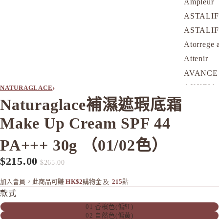
Ampleur
ASTALI
ASTALI
Atorrege 
Attenir
AVANCE
AXXZIA
›
NATURAGLACE
Naturaglace補濕遮瑕底霜
B
Make Up Cream SPF 44
&BE 河北
BULK 
PA+++ 30g （01/02色）
C
$215.00
促銷價
定價
$265.00
Celvoke
chant a c
加入會員，此商品可賺
HK$2
購物金
及
215
點
款式
Cle de Pe
01 香檳色(偏紅)
Curel 花
02 自然色(偏黃)