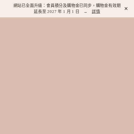
網站已全面升級：會員積分及購物金已同步，購物金有效期
×
延長至 2027 年 1 月 1 日 →
詳情