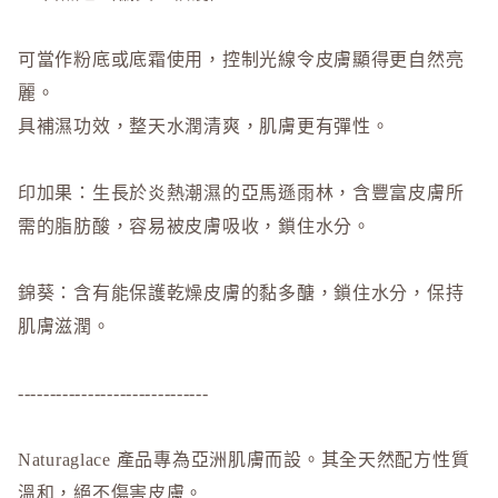
Obagi - 
ONLY M
可當作粉底或底霜使用，控制光線令皮膚顯得更自然亮
ORBIS
麗。
ORBIS M
具補濕功效，整天水潤清爽，肌膚更有彈性。
OSAJI
P
印加果：生長於炎熱潮濕的亞馬遜雨林，含豐富皮膚所
plus eau
需的脂肪酸，容易被皮膚吸收，鎖住水分。
R
Rachel W
錦葵：含有能保護乾燥皮膚的黏多醣，鎖住水分，保持
Refa
肌膚滋潤。
REISE
------------------------------
S
SHIRO
SKIO by
Naturaglace 產品專為亞洲肌膚而設。其全天然配方性質
SNIDEL 
溫和，絕不傷害皮膚。