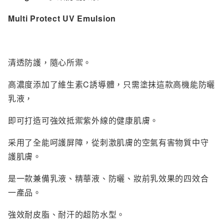
N
Multi Protect UV Emulsion
Napla
Naturagla
O
清透防護，隨心所禦。
Obagi - 
高濃度添加了維生素C誘導體，只需塗抹這款高機能防曬
ONLY M
乳液，
ORBIS
ORBIS M
即可打造可強效抵禦紫外線的健康肌膚。
OSAJI
采用了全能呵護屏障，從刺激肌膚的空氣有害物質中守
P
護肌膚。
plus eau
是一款兼備乳液、精華液、防曬、妝前乳效果的四效合
R
一產品。
Rachel W
強效耐皮脂、耐汗的超防水型。
Refa