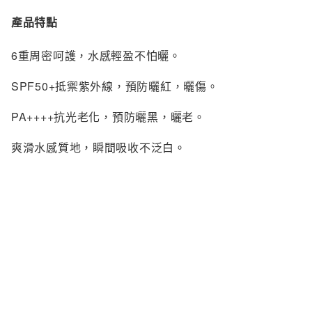
REISE
產品特點
S
SHIRO
6重周密呵護，水感輕盈不怕曬。
SKIO by
SPF50+抵禦紫外線，預防曬紅，曬傷。
SNIDEL 
SUQQU
PA++++抗光老化，預防曬黑，曬老。
T
爽滑水感質地，瞬間吸收不泛白。
TAKAMI
補水舒緩，減少曬後水分流失。
THREE
to/one
隔離微塵汙染和多種光輻。
TUNEM
$205.00
阻截氧化引起的色斑，加強預防色斑的形成。
U
提亮膚色，光澤十足。
Unichar
使用方法