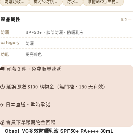
防曬功效
抗污染防護
防水
維他命C衍生物
→
→
→
→
HABA 
HACCI
產品屬性
5項
HAKU 
防曬
SPF50+ · 臉部防曬 · 防曬乳液
K
category
防曬
KOSE Gr
功能
提亮膚色
L
La CAS
🚚 買滿 3 件・免費順豐速遞
LITS 
M
⏱️ 延誤即送 $100 購物金（無門檻・180 天有效）
MAJOLI
Mama &
✈️ 日本直送・準時承諾
MAQuill
MiMC
💰 會員下單賺購物金回贈
MINON
Obagi VC多效防曬乳液 SPF50+ PA++++ 30mL