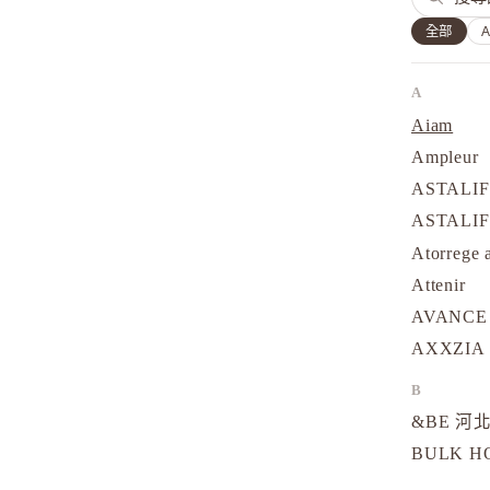
全部
A
Aiam
Ampleur
ASTALI
ASTALI
Atorrege 
Attenir
AVANCE
AXXZIA
B
&BE 河北
BULK 