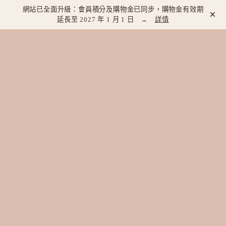
網站已全面升級：會員積分及購物金已同步，購物金有效期
×
延長至 2027 年 1 月 1 日 →
詳情