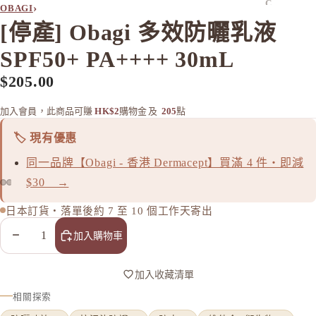
C
›
OBAGI
Celvoke
[停產] Obagi 多效防曬乳液
chant a c
SPF50+ PA++++ 30mL
Cle de Pe
$205.00
Curel 花
加入會員，此商品可賺
HK$2
購物金
及
205
點
D
d progr
🏷️ 現有優惠
DHC
同一品牌【Obagi - 香港 Dermacept】買滿 4 件・即減
E
$30 →
EAUDE
日本訂貨・落單後約 7 至 10 個工作天寄出
ELIXIR
減少數量
增加數量
加入購物車
ETVOS
F
加入收藏清單
FANCL
相關探索
H