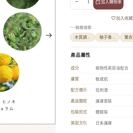
減少數量
增加數量
加入購物車
加入收藏
相關探索
木質調
柚子香
薰衣
→
→
產品屬性
成分
植物性美容油配合
膚質
敏感肌
配方標示
低刺激
鏡
產品類型
護膚套裝
包裝形式
體驗裝
美妝文化
日系護膚