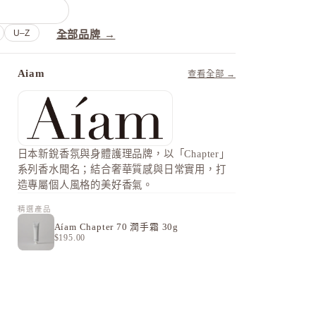
U–Z
全部品牌 →
Aiam
查看全部 →
日本新銳香氛與身體護理品牌，以「Chapter」
系列香水聞名；結合奢華質感與日常實用，打
造專屬個人風格的美好香氣。
精選產品
Aíam Chapter 70 潤手霜 30g
$195.00