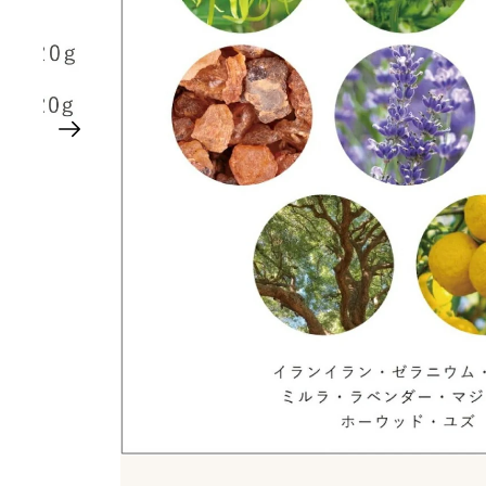
H
HABA 無添加主義
HACCI
HAKU 美白專家
K
KOSE Grace One
L
La CASTA 護髮
LITS 植物幹細胞
M
MAJOLICA MAJORCA 戀愛魔
Mama & Kids 母嬰護膚
MAQuillAGE
MiMC