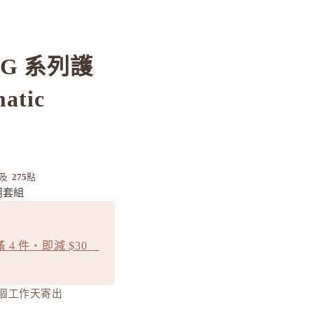
ING 系列護
tic
及
275
點
用套組
 4 件・即減 $30
0 個工作天寄出