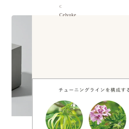
C
Celvoke
chant a charm
Cle de Peau
Curel 花王
D
d program 資生堂
DHC
E
EAUDE MUGE 小林製藥
ELIXIR
ETVOS 礦物彩妝
F
FANCL