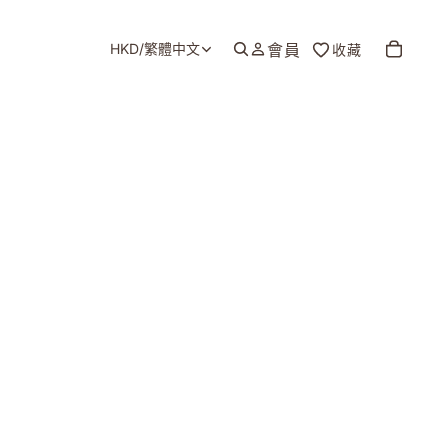
HKD
/
繁體中文
會員
收藏
地區和語言選擇器