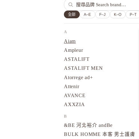
全部
A–E
F–J
K–O
P–T
A
Aiam
Ampleur
ASTALIFT
ASTALIFT MEN
Atorrege ad+
Attenir
AVANCE
AXXZIA
B
&BE 河北裕介 andBe
BULK HOMME 本客 男士護膚