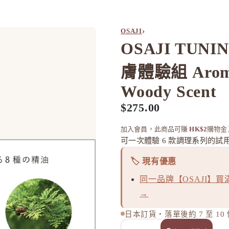
›
OSAJI
OSAJI TUN
膚體驗組 Aroma
Woody Scent
$275.00
加入會員，此商品可賺
HK$2
購物金
可一次體驗 6 款調理系列的試
🏷️ 現有優惠
同一品牌【OSAJI】買滿
→
日本訂貨・落單後約 7 至 1