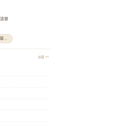
清單
草
→
6項