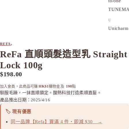
to/one
TUNEM
U
Unichar
›
REFA
ReFa 直順頭髮造型乳 Straight
Lock 100g
$198.00
加入會員，此商品可賺
HK$1
購物金
及
198
點
馴服毛躁，一抹直順鎖定。酸熱科技打造柔順直髮。
產品推出日期：2025/4/16
🏷️ 現有優惠
同一品牌【Refa】買滿 4 件・即減 $30 →