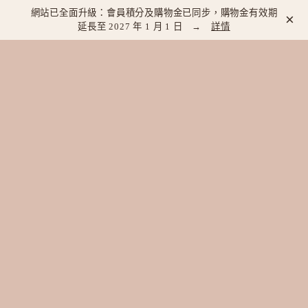
網站已全面升級：會員積分及購物金已同步，購物金有效期
×
延長至 2027 年 1 月 1 日 →
詳情