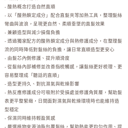
- 酸熱概念打造自然直順
- 以「酸熱鎖定成分」配合直髮夾等加熱工具，整理髮絲
彎曲與波浪，呈現更自然、柔順垂墜的直髮效果
- 兼顧造型與減少損傷負擔
- 透過獨家配方的酸熱鎖定成分與熱修護成分，在整理髮
流的同時降低對髮絲的負擔，讓日常直順造型更安心
- 由髮芯內側修護、提升順滑度
- 從髮絲內部補修並改善指梳觸感，讓髮絲更好梳理、更
容易整理成「聽話的直順」
- 造型更持久、對抗濕氣與乾燥影響
- 熱反應修護成分可吸附於受損處並修護角質層，幫助髮
表更平整緊緻，日間面對濕氣與乾燥環境時也能維持造
型穩定
- 保濕同時維持輕盈質感
- 嚴選植物來源油脂包覆髮絲，幫助熱能更均勻作用、提