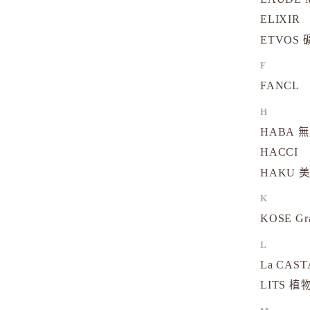
ELIXIR
ETVOS
F
FANCL
H
HABA 
HACCI
HAKU 
K
KOSE Gr
L
La CAS
LITS 