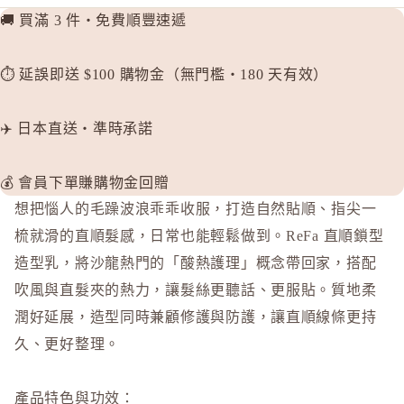
🚚 買滿 3 件・免費順豐速遞
⏱️ 延誤即送 $100 購物金（無門檻・180 天有效）
✈️ 日本直送・準時承諾
💰 會員下單賺購物金回贈
想把惱人的毛躁波浪乖乖收服，打造自然貼順、指尖一
梳就滑的直順髮感，日常也能輕鬆做到。ReFa 直順鎖型
造型乳，將沙龍熱門的「酸熱護理」概念帶回家，搭配
吹風與直髮夾的熱力，讓髮絲更聽話、更服貼。質地柔
潤好延展，造型同時兼顧修護與防護，讓直順線條更持
久、更好整理。
產品特色與功效：