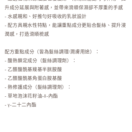
升成分延展與附著感，並帶來滑順保濕卻不厚重的手感
- 水感親和、好推勻好吸收的乳狀設計
- 配方具親水性特點，能讓重點成分更貼合髮絲、提升浸
潤感，打造滑順梳感
配方重點成分（皆為髮絲調理/潤膚用途）：
- 酸熱鎖定成分（髮絲調理劑）：
- 乙醛酸酰基羧基半胱胺酸
- 乙醛酸酰基角蛋白胺基酸
- 熱修護成分（髮絲調理劑）：
- 草地泡沫花籽油-δ-內酯
- γ-二十二內酯
- 植物油複合物（潤膚/柔潤劑）：
- 雜交紅花油
- 大豆油
$198.00