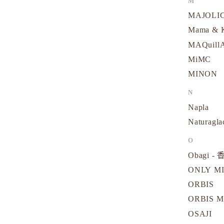
M
MAJOLI
Mama &
MAQuill
MiMC
MINON
N
Napla
Naturagla
O
Obagi - 
ONLY M
ORBIS
ORBIS M
OSAJI