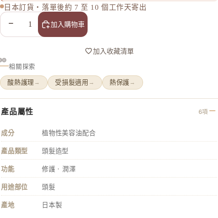
日本訂貨・落單後約 7 至 10 個工作天寄出
減少數量
增加數量
加入購物車
加入收藏清單
相關探索
酸熱護理
受損髮適用
熱保護
→
→
→
產品屬性
6項
成分
植物性美容油配合
產品類型
頭髮造型
功能
修護 · 潤澤
用途部位
頭髮
產地
日本製