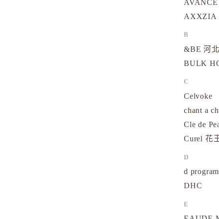
AVANCE
AXXZIA
B
&BE 河北
BULK 
C
Celvoke
chant a c
Cle de Pe
Curel 花
D
d progr
DHC
E
EAUDE