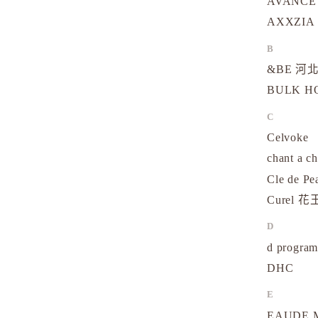
AVANCE
AXXZIA
B
&BE 河北
BULK 
C
Celvoke
chant a c
Cle de Pe
Curel 花
D
d progr
DHC
E
EAUDE