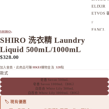
ELIXIR
ETVOS
F
FANCL
›
SHIRO
SHIRO 洗衣精 Laundry
H
HABA 
Liquid 500mL/1000mL
HACCI
$328.00
HAKU 
加入會員，此商品可賺
HK$3
購物金
及
328
點
K
款式
KOSE Gr
皂香 Savon 500mL
皂香 Savon 1000mL（BIG）
L
白百合 White Lily 500mL
La CAS
白百合 White Lily 1000mL（BIG）
LITS 
🏷️ 現有優惠
M