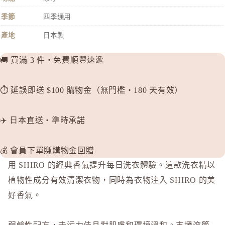
P
季節
四季通用
plus eau
產地
日本製
R
Rachel W
🚚 買滿 3 件・免費順豐速遞
Refa
REISE
⏱️ 延誤即送 $100 購物金（無門檻・180 天有效）
S
SHIRO
✈️ 日本直送・準時承諾
SKIO by
SNIDEL 
💰 會員下單賺購物金回贈
SUQQU
用 SHIRO 的經典香氣提升每日洗衣體驗。這款洗衣精以
植物性成分有效清潔衣物，同時為衣物注入 SHIRO 的美
T
好香氣。
TAKAMI
THREE