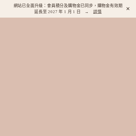
網站已全面升級：會員積分及購物金已同步，購物金有效期
×
延長至 2027 年 1 月 1 日 →
詳情