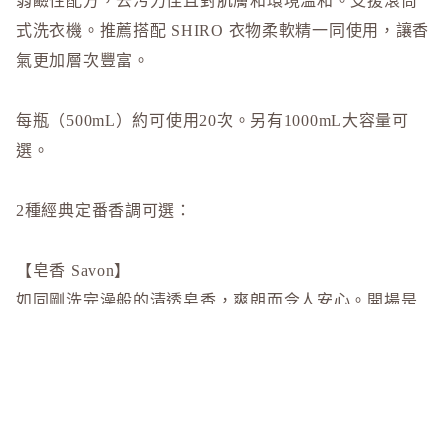
弱鹼性配方，去污力佳且對肌膚和環境溫和。支援滾筒
to/one
TUNEM
式洗衣機。推薦搭配 SHIRO 衣物柔軟精一同使用，讓香
氣更加層次豐富。
U
Unichar
每瓶（500mL）約可使用20次。另有1000mL大容量可
選。
2種經典定番香調可選：
【皂香 Savon】
如同剛洗完澡般的清透皂香，爽朗而令人安心。開場是
明亮的柑橘果香，隨後過渡到透明花香與溫柔的肥皂氣
息，最後留下柔軟的麝香餘韻。帶著淡淡懷舊感的清潔
$328.00
香氣，是 SHIRO 最受歡迎的經典之作。
前調：檸檬、橙、黑醋栗、荔枝