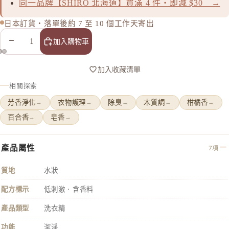
同一品牌【SHIRO 北海道】買滿 4 件・即減 $30 →
MAJOLI
日本訂貨・落單後約 7 至 10 個工作天寄出
Mama &
減少數量
增加數量
加入購物車
MAQuill
MiMC
加入收藏清單
MINON
相關探索
N
芳香淨化
衣物護理
除臭
木質調
柑橘香
→
→
→
→
→
Napla
百合香
皂香
→
→
Naturagla
O
產品屬性
7項
Obagi - 
質地
水狀
ONLY M
ORBIS
配方標示
低刺激 · 含香料
ORBIS M
產品類型
洗衣精
OSAJI
功能
潔淨