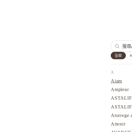
全部
A
Aiam
Ampleur
ASTALI
ASTALI
Atorrege 
Attenir