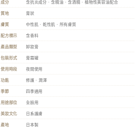
成分
含抗炎成分 · 含精油 · 含酒精 · 植物性美容油配合
質地
膏狀
膚質
中性肌 · 乾性肌 · 所有膚質
配方標示
含香料
產品類型
卸妝膏
包裝形式
膏霜罐
使用時段
夜間使用
功能
修護 · 潤澤
季節
四季通用
用途部位
全臉用
美妝文化
日系護膚
產地
日本製