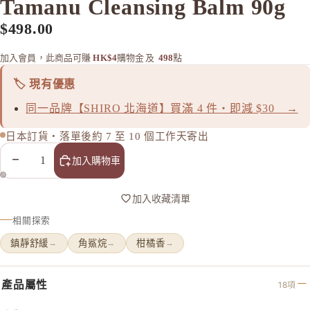
Tamanu Cleansing Balm 90g
to/one
TUNEM
$498.00
U
加入會員，此商品可賺
HK$4
購物金
及
498
點
Unichar
🏷️ 現有優惠
同一品牌【SHIRO 北海道】買滿 4 件・即減 $30 →
日本訂貨・落單後約 7 至 10 個工作天寄出
減少數量
增加數量
加入購物車
加入收藏清單
相關探索
鎮靜舒緩
角鯊烷
柑橘香
→
→
→
產品屬性
18項