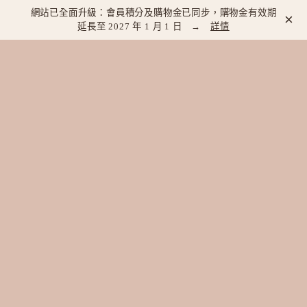
網站已全面升級：會員積分及購物金已同步，購物金有效期
×
延長至 2027 年 1 月 1 日 →
詳情