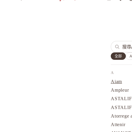
全部
A
Aiam
Ampleur
ASTALI
ASTALI
Atorrege 
Attenir