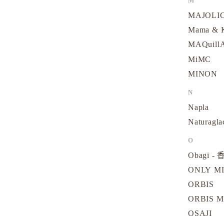
M
MAJOLI
Mama &
MAQuill
MiMC
MINON
N
Napla
Naturagla
O
Obagi - 
ONLY M
ORBIS
ORBIS M
OSAJI