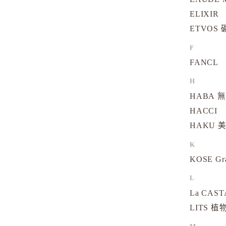
ELIXIR
ETVOS
F
FANCL
H
HABA 
HACCI
HAKU 
K
KOSE Gr
L
La CAS
LITS 