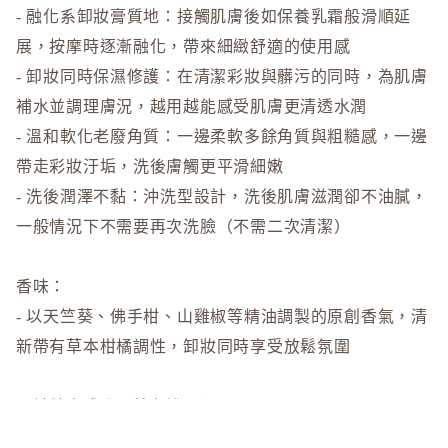
- 融化系卸妝膏質地：接觸肌膚後如保養乳霜般滑順延
展，按摩時逐漸融化，帶來細緻舒適的使用感
- 卸妝同時保濕修護：在清潔彩妝與髒污的同時，為肌膚
補水並調理膚況，越用越能感受肌膚更清透水潤
- 溫和軟化老廢角質：一邊柔軟多餘角質與粗糙感，一邊
帶走彩妝汙垢，洗後膚觸更平滑細嫩
- 洗後潤澤不黏：沖洗型設計，洗後肌膚滋潤卻不油膩，
一般情況下不需要再次洗臉（不需二次清潔）
香味：
- 以天竺葵、佛手柑、山雞椒等精油調製的原創香氣，清
新帶有草本柑橘調性，卸妝同時享受放鬆氛圍
關鍵美容成分（特色說明）：
- 塔馬努油（照葉樹種子油）：自古被珍視的植物油，含