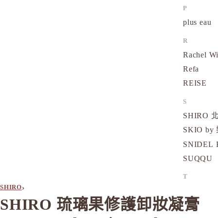
P
plus eau
R
Rachel W
Refa
REISE
S
SHIRO
SKIO by
SNIDEL 
SUQQU
T
›
SHIRO
TAKAMI
SHIRO 琉璃果修護卸妝凝膏
THREE