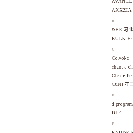
AVANCE
AXXZIA
B
&BE 河北
BULK 
C
Celvoke
chant a c
Cle de Pe
Curel 花
D
d progr
DHC
E
EAUDE