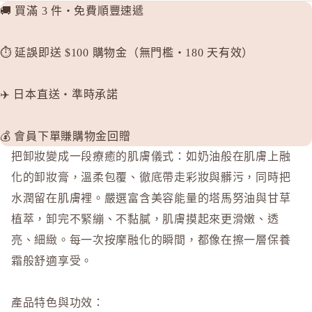
🚚 買滿 3 件・免費順豐速遞
⏱️ 延誤即送 $100 購物金（無門檻・180 天有效）
✈️ 日本直送・準時承諾
💰 會員下單賺購物金回贈
把卸妝變成一段療癒的肌膚儀式：如奶油般在肌膚上融
化的卸妝膏，溫柔包覆、徹底帶走彩妝與髒污，同時把
水潤留在肌膚裡。嚴選富含美容能量的塔馬努油與甘草
植萃，卸完不緊繃、不黏膩，肌膚摸起來更滑嫩、透
亮、細緻。每一次按摩融化的瞬間，都像在擦一層保養
霜般舒適享受。
產品特色與功效：