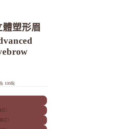
階立體塑形眉
vanced
yebrow
及
135
點
換芯）
替換芯）