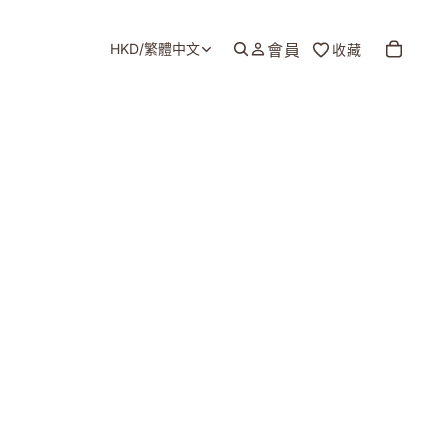
HKD
/
繁體中文
會員
收藏
地區和語言選擇器