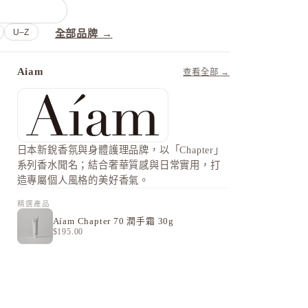
U–Z
全部品牌 →
Aiam
查看全部 →
日本新銳香氛與身體護理品牌，以「Chapter」
系列香水聞名；結合奢華質感與日常實用，打
造專屬個人風格的美好香氣。
精選產品
Aíam Chapter 70 潤手霜 30g
$195.00