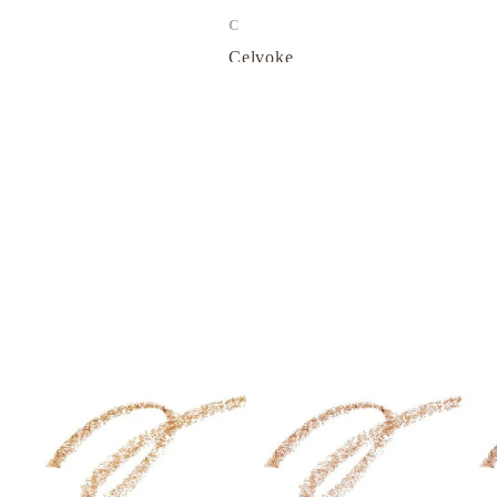
C
Celvoke
chant a charm
Cle de Peau
Curel 花王
D
d program 資生堂
DHC
E
EAUDE MUGE 小林製藥
ELIXIR
ETVOS 礦物彩妝
F
FANCL