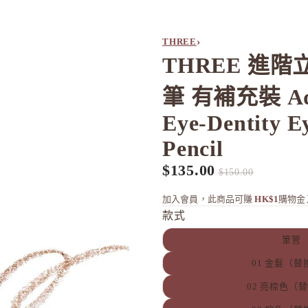
›
THREE
THREE 進
筆 有補充裝 Ad
Eye-Dentity E
Pencil
$135.00
促銷價
定價
$150.00
加入會員，此商品可賺
HK$1
購物金
款式
筆管
01 金髮（替
02 亮棕色（