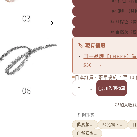
03 棕色（替
04 深啡（替
05 紅棕色（
06 自然灰（
🏷️ 現有優惠
同一品牌【THREE】買
$30 →
日本訂貨・落單後約 7 至 1
減少數量
增加數量
加入購物車
鏡
加入收藏
相關探索
偽素顏
啞光霧面
日
→
→
自然裸妝
→