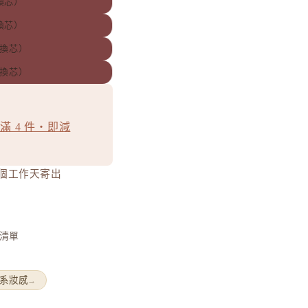
換芯）
換芯）
替換芯）
替換芯）
滿 4 件・即減
0 個工作天寄出
清單
系妝感
→