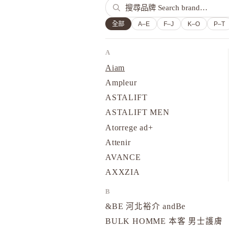
全部
A–E
F–J
K–O
P–T
A
Aiam
Ampleur
ASTALIFT
ASTALIFT MEN
Atorrege ad+
Attenir
AVANCE
AXXZIA
B
&BE 河北裕介 andBe
BULK HOMME 本客 男士護膚