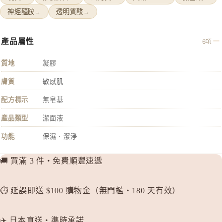
P
神經醯胺
透明質酸
→
→
plus eau
產品屬性
R
6項
Rachel W
質地
凝膠
Refa
膚質
敏感肌
REISE
配方標示
無皂基
S
SHIRO
產品類型
潔面液
SKIO by
功能
保濕 · 潔淨
SNIDEL 
SUQQU
🚚 買滿 3 件・免費順豐速遞
T
⏱️ 延誤即送 $100 購物金（無門檻・180 天有效）
TAKAMI
THREE
✈️ 日本直送・準時承諾