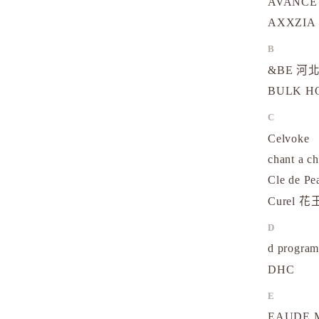
AVANCE
AXXZIA
B
&BE 河北
BULK 
C
Celvoke
chant a c
Cle de Pe
Curel 花
D
d progr
DHC
E
EAUDE