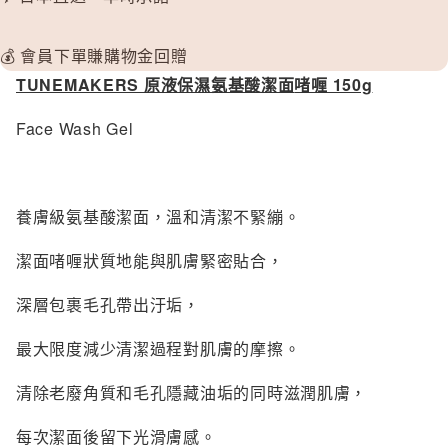
to/one
TORAYS
💰 會員下單賺購物金回贈
TUNEM
TUNEMAKERS 原液保濕氨基酸
潔面
啫喱 150g
U
Face Wash Gel
Unichar
養膚級氨基酸潔面，溫和清潔不緊繃。
潔面啫喱狀質地能與肌膚緊密貼合，
深層包裹毛孔帶出汙垢，
最大限度減少清潔過程對肌膚的摩擦。
清除老廢角質和毛孔隱藏油垢的同時滋潤肌膚，
每次潔面後留下光滑膚感。