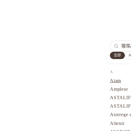
全部
A
Aiam
Ampleur
ASTALI
ASTALI
Atorrege 
Attenir