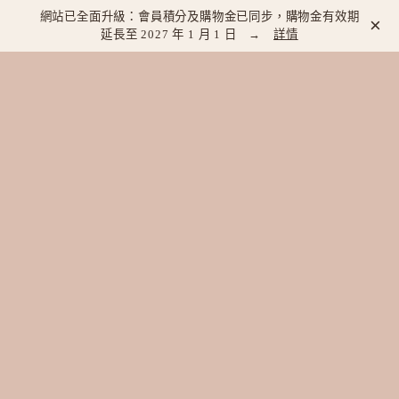
網站已全面升級：會員積分及購物金已同步，購物金有效期
×
延長至 2027 年 1 月 1 日 →
詳情