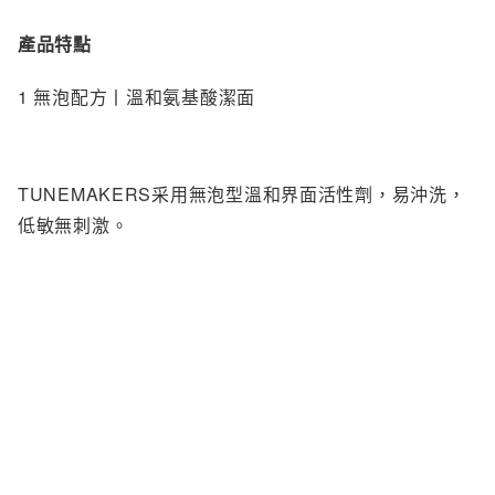
產品特點
1 無泡配方丨溫和氨基酸潔面
TUNEMAKERS采用無泡型溫和界面活性劑，易沖洗，
低敏無刺激。
氨基酸配方富含兩大基團，讓潔面更加溫和有效。
親油基團能吸附油脂汙垢及底妝殘留，
$168.00
親水基團達到清爽易沖洗效果，不悶臉。
2 凈潤洗顏丨帶走毛孔汙垢和卸妝殘留