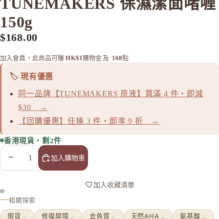
TUNEMAKERS 保濕潔面啫喱
MAJOLI
150g
Mama &
$168.00
MAQuill
MiMC
加入會員，此商品可賺
HK$1
購物金
及
168
點
MINON
🏷️ 現有優惠
N
同一品牌【TUNEMAKERS 原液】買滿 4 件・即減
Napla
$30 →
Naturagla
【回購優惠】任揀 3 件・即享 9 折 →
O
香港現貨・剩2件
Obagi - 
減少數量
增加數量
加入購物車
ONLY M
ORBIS
加入收藏清單
ORBIS M
相關探索
OSAJI
現貨
修復屏障
去角質
天然AHA
氨基酸
→
→
→
→
→