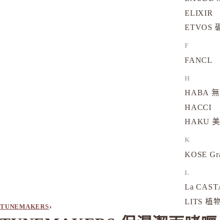
ELIXIR
ETVOS
F
FANCL
H
HABA 
HACCI
HAKU 
K
KOSE Gr
L
La CAS
LITS 
›
TUNEMAKERS
M