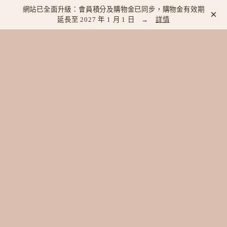
網站已全面升級：會員積分及購物金已同步，購物金有效期
×
延長至 2027 年 1 月 1 日 →
詳情