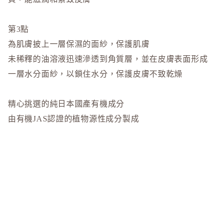
to/one
TUNEM
第3點
U
為肌膚披上一層保濕的面紗，保護肌膚
Unichar
未稀釋的油溶液迅速滲透到角質層，並在皮膚表面形成
一層水分面紗，以鎖住水分，保護皮膚不致乾燥
精心挑選的純日本國產有機成分
由有機JAS認證的植物源性成分製成
我們對原材料很講究，只使用從日本各地精心挑選的有
機JAS認證的純國產植物原料
$258.00
簡單的設計
只包裝有你的皮膚需要的成分，我們對裡面的東西很講
究，不使用任何不必要的包裝