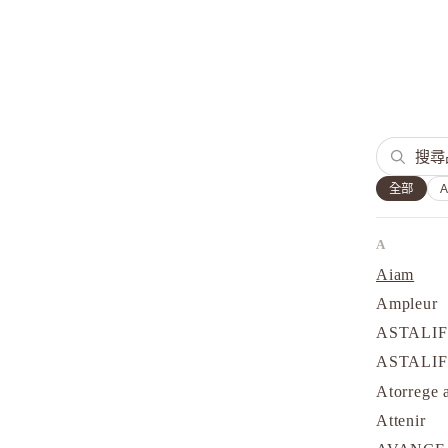
全部
A
Aiam
Ampleur
ASTALI
ASTALI
Atorrege 
Attenir