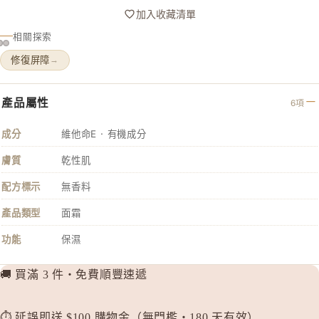
加入收藏清單
MAJOLI
相關探索
Mama &
修復屏障
→
MAQuill
MiMC
產品屬性
MINON
6項
N
成分
維他命E · 有機成分
Napla
膚質
乾性肌
Naturagla
配方標示
無香料
O
產品類型
面霜
Obagi - 
功能
保濕
ONLY M
ORBIS
🚚 買滿 3 件・免費順豐速遞
ORBIS M
OSAJI
⏱️ 延誤即送 $100 購物金（無門檻・180 天有效）