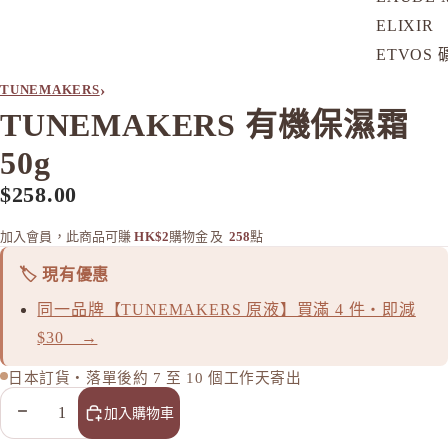
ELIXIR
ETVOS
›
TUNEMAKERS
F
TUNEMAKERS 有機保濕霜
FANCL
50g
H
HABA 
$258.00
HACCI
加入會員，此商品可賺
HK$2
購物金
及
258
點
HAKU 
🏷️ 現有優惠
K
同一品牌【TUNEMAKERS 原液】買滿 4 件・即減
KOSE Gr
$30 →
L
日本訂貨・落單後約 7 至 10 個工作天寄出
La CAS
LITS 
減少數量
增加數量
加入購物車
M