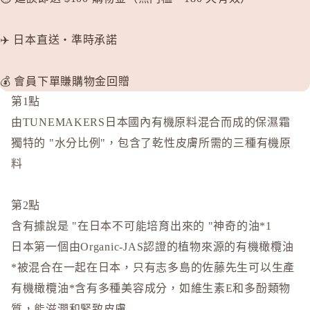
P
plus eau
✈️ 日本直送・準時承諾
R
Rachel W
💰 會員下單賺購物金回贈
Refa
第1點
REISE
由TUNEMAKERS日本國內有機原料混合而成的保濕霜
獨特的 "水分比例"，包含了乾性皮膚所需的三種有機原
S
SHIRO
料
SKIO by
SNIDEL 
第2點
SUQQU
含有據說是 "在日本不可能培育出來的 "神奇的油*1
日本第一個由Organic-JAS認證的植物來源的有機橄欖油
T
*被混合在一起在日本，只有志多島的佐藤先生可以生產
TAKAMI
有機橄欖油*含有多種美容成分，如維生素E和多酚類物
THREE
質，能滋潤和緊致皮膚