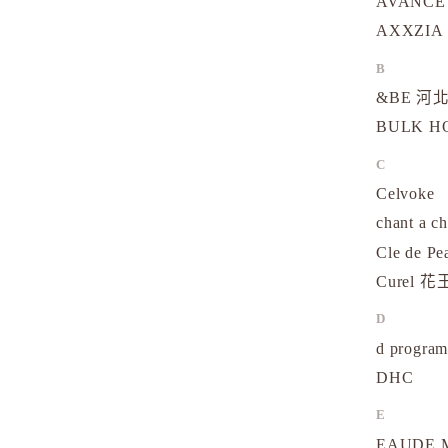
AVANCE
AXXZIA
B
&BE 河北
BULK 
C
Celvoke
chant a c
Cle de Pe
Curel 花
D
d progr
DHC
E
EAUDE