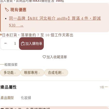
加入會員，此商品可賺
HK$1
購物金
及
168
點
MAJOLI
🏷️ 現有優惠
Mama &
同一品牌【&BE 河北裕介 andBe】買滿 4 件・即減
MAQuill
$30 →
MiMC
日本訂貨・落單後約 7 至 10 個工作天寄出
MINON
減少數量
增加數量
加入購物車
N
Napla
加入收藏清單
Naturagla
相關探索
O
多功能
眼部專用
合成毛刷
→
→
→
Obagi - 
ONLY M
產品屬性
1項
ORBIS
ORBIS M
產品類型
化妝掃
OSAJI