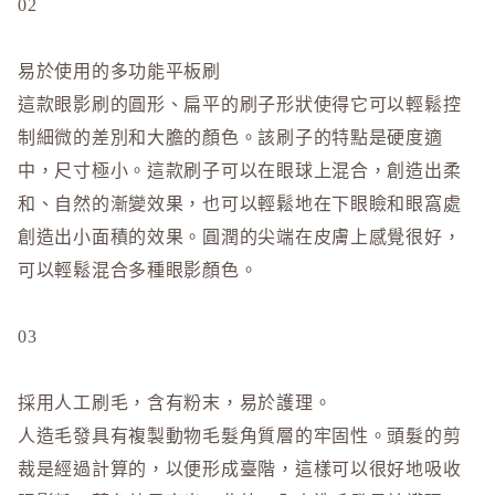
to/one
02
TUNEM
易於使用的多功能平板刷
U
這款眼影刷的圓形、扁平的刷子形狀使得它可以輕鬆控
Unichar
制細微的差別和大膽的顏色。該刷子的特點是硬度適
中，尺寸極小。這款刷子可以在眼球上混合，創造出柔
和、自然的漸變效果，也可以輕鬆地在下眼瞼和眼窩處
創造出小面積的效果。圓潤的尖端在皮膚上感覺很好，
可以輕鬆混合多種眼影顏色。
03
採用人工刷毛，含有粉末，易於護理。
人造毛發具有複製動物毛髮角質層的牢固性。頭髮的剪
裁是經過計算的，以便形成臺階，這樣可以很好地吸收