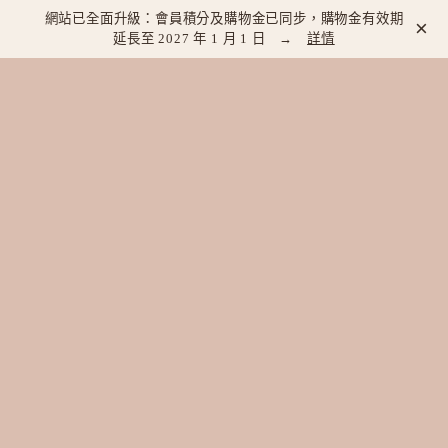
網站已全面升級：會員積分及購物金已同步，購物金有效期
×
延長至 2027 年 1 月 1 日 →
詳情