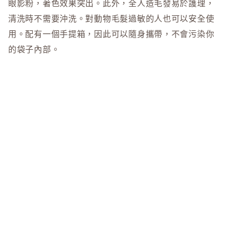
眼影粉，著色效果突出。此外，全人造毛發易於護理，
清洗時不需要沖洗。對動物毛髮過敏的人也可以安全使
用。配有一個手提箱，因此可以隨身攜帶，不會污染你
的袋子內部。
護理說明：
對於日常維護，使用後用紙巾擦掉粉末。
$168.00
如果刷子變髒了，用溫水和稀釋過的中性洗滌劑輕輕清
洗，沖洗乾淨，用毛巾徹底擦乾。在清潔、通風良好的
地方陰乾。