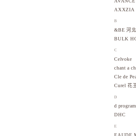
AVANCE
AXXZIA
B
&BE 河北
BULK 
C
Celvoke
chant a c
Cle de Pe
Curel 花
D
d progr
DHC
E
EAUDE