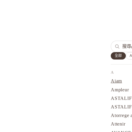
全部
A
Aiam
Ampleur
ASTALI
ASTALI
Atorrege 
Attenir