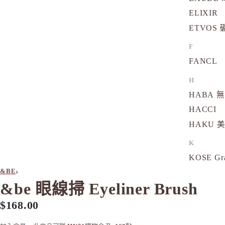
ELIXIR
ETVOS
F
FANCL
H
HABA 
HACCI
HAKU 
K
KOSE Gr
›
&BE
L
&be 眼線掃 Eyeliner Brush
La CAS
$168.00
LITS 
M