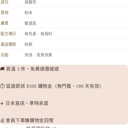
成分
弱酸性
HACCI
質地
粉末
HAKU 
膚質
敏感肌
K
配方標示
無色素 · 無香料
KOSE Gr
產品類型
粉餅
L
La CAS
功能
保濕 · 柔焦效果
LITS 
🚚 買滿 3 件・免費順豐速遞
M
MAJOLI
⏱️ 延誤即送 $100 購物金（無門檻・180 天有效）
Mama &
MAQuill
✈️ 日本直送・準時承諾
MiMC
MINON
💰 會員下單賺購物金回贈
N