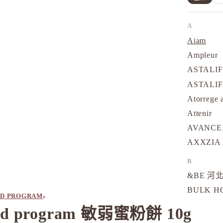
A
Aiam
Ampleur
ASTALI
ASTALI
Atorrege 
Attenir
AVANCE
AXXZIA
B
&BE 河北
BULK 
›
D PROGRAM
d program 敏弱蜜粉餅 10g
C