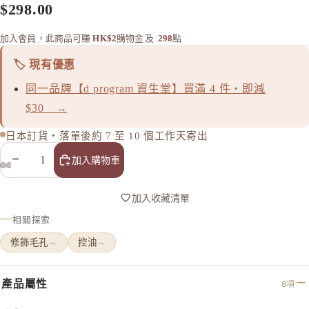
Celvoke
$298.00
chant a c
加入會員，此商品可賺
HK$2
購物金
及
298
點
Cle de Pe
Curel 花
🏷️ 現有優惠
D
同一品牌【d program 資生堂】買滿 4 件・即減
d progr
$30 →
DHC
日本訂貨・落單後約 7 至 10 個工作天寄出
E
減少數量
增加數量
加入購物車
EAUDE
ELIXIR
加入收藏清單
ETVOS
相關探索
F
修飾毛孔
控油
→
→
FANCL
產品屬性
8項
H
HABA 