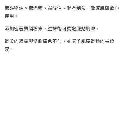
S
無礦物油、無酒精、弱酸性、潔凈制法，敏感肌膚放心
SHIRO
使用。
SKIO by
添加密著薄膜粉末，塗抹後可柔嫩服貼肌膚，
SNIDEL 
SUQQU
輕柔的遮蓋與修飾膚色不勻，並賦予肌膚輕透的裸妝
T
感，
TAKAMI
呈現柔嫩細致的平滑美肌。
THREE
to/one
粉餅狀，潤滑感觸，即使用在痘痘肌膚上，
$298.00
TUNEM
也能和皮膚完美貼合，帶來光澤平滑狀效。
U
護膚有效成分配合，保濕同時並預防痘痘生成，對形成
Unichar
的痘痘有消炎效果。
素肌感十足，輕薄無負擔。