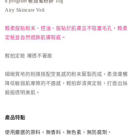
d program 敏弱蜜粉餅 10g
Napla
Airy Skincare Veil
Naturagla
O
輕柔服貼粉末、控油，服貼於肌膚且不阻塞毛孔，輕柔
Obagi - 
定粧並自然遮飾肌膚瑕疵。
ONLY M
ORBIS
輕拍定粧 裸透不著痕
ORBIS M
OSAJI
細緻質地的粉撲搭配空氣感的粉末壓製而成，柔滑膚觸
P
降低敏弱肌摩擦的不適感，輕拍即清爽定粧，打造出絲
plus eau
緞般透明美肌。
R
Rachel W
產品特點
Refa
REISE
使用嚴選的原料，無香料、無色素、無防腐劑、