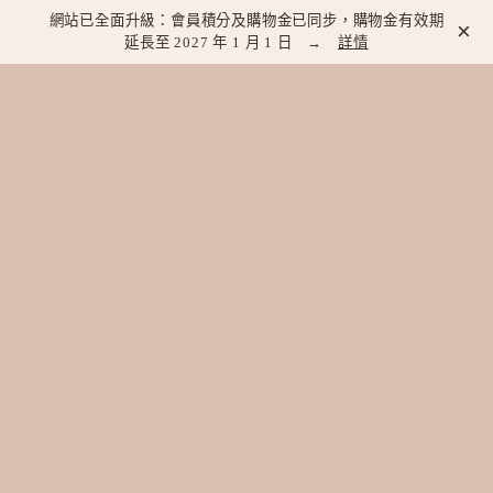
網站已全面升級：會員積分及購物金已同步，購物金有效期
×
延長至 2027 年 1 月 1 日 →
詳情