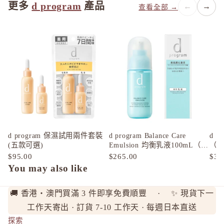
Rachel W
更多
d program
產品
←
→
查看全部 →
Refa
REISE
S
SHIRO
SKIO by
SNIDEL 
SUQQU
T
d program 保濕試用兩件套裝
d program Balance Care
d 
TAKAMI
(五款可選)
Emulsion 均衡乳液100mL（貨
（一
裝／補充裝）
THREE
$95.00
$265.00
$30
You may also like
to/one
TORAYS
🚚 香港・澳門買滿 3 件即享免費順豐 · ✨ 現貨下一
TUNEM
工作天寄出 · 訂貨 7-10 工作天 · 每週日本直送
U
探索