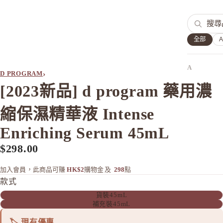
全部
A
›
D PROGRAM
Aiam
[2023新品] d program 藥用濃
Ampleur
縮保濕精華液 Intense
ASTALI
ASTALI
Enriching Serum 45mL
Atorrege 
$298.00
Attenir
AVANCE
加入會員，此商品可賺
HK$2
購物金
及
298
點
款式
AXXZIA
貨裝45mL
B
補充裝45mL
&BE 河北
🏷️ 現有優惠