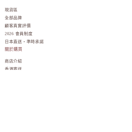
Unichar
現貨區
全部品牌
顧客真實評價
2026 會員制度
日本直送・準時承諾
關於購買
商店介紹
香港寄送
澳門寄送
國際寄送
$298.00
客戶服務
退換貨政策
運送政策
條款與細則
私隱政策