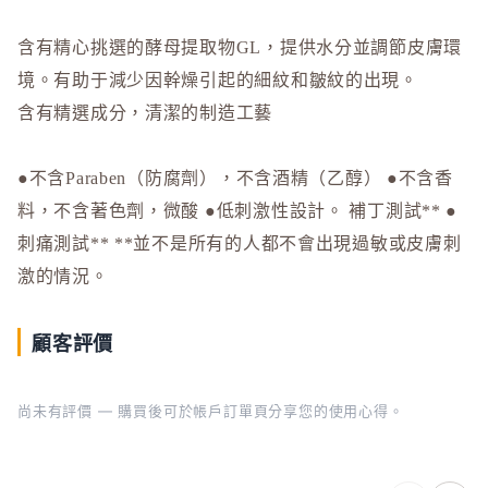
MiMC
MINON
含有精心挑選的酵母提取物GL，提供水分並調節皮膚環
境。有助于減少因幹燥引起的細紋和皺紋的出現。
N
Napla
含有精選成分，清潔的制造工藝
Naturagla
●不含Paraben（防腐劑），不含酒精（乙醇） ●不含香
O
料，不含著色劑，微酸 ●低刺激性設計。 補丁測試** ●
Obagi - 
刺痛測試** **並不是所有的人都不會出現過敏或皮膚刺
ONLY M
激的情況。
ORBIS
ORBIS M
顧客評價
OSAJI
P
尚未有評價 — 購買後可於帳戶訂單頁分享您的使用心得。
plus eau
R