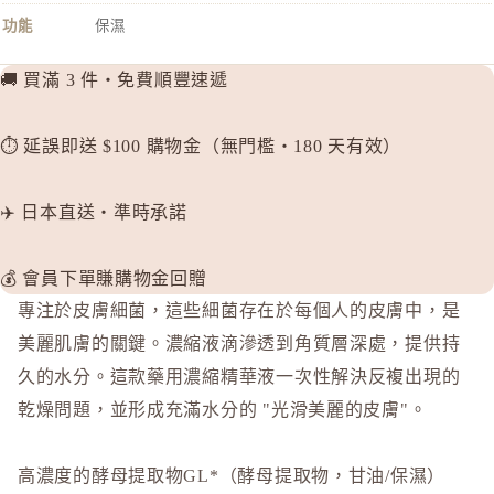
FANCL
功能
保濕
H
🚚 買滿 3 件・免費順豐速遞
HABA 
HACCI
⏱️ 延誤即送 $100 購物金（無門檻・180 天有效）
HAKU 
K
✈️ 日本直送・準時承諾
KOSE Gr
L
💰 會員下單賺購物金回贈
La CAS
專注於皮膚細菌，這些細菌存在於每個人的皮膚中，是
LITS 
美麗肌膚的關鍵。濃縮液滴滲透到角質層深處，提供持
M
久的水分。這款藥用濃縮精華液一次性解決反複出現的
MAJOLI
乾燥問題，並形成充滿水分的 "光滑美麗的皮膚"。
Mama &
MAQuill
高濃度的酵母提取物GL*（酵母提取物，甘油/保濕）