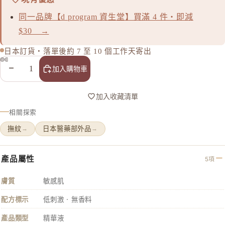
BULK 
同一品牌【d program 資生堂】買滿 4 件・即減
C
$30 →
Celvoke
日本訂貨・落單後約 7 至 10 個工作天寄出
chant a c
減少數量
增加數量
加入購物車
Cle de Pe
Curel 花
加入收藏清單
D
相關探索
d progr
撫紋
日本醫藥部外品
→
→
DHC
E
產品屬性
5項
EAUDE
膚質
敏感肌
ELIXIR
ETVOS
配方標示
低刺激 · 無香料
F
產品類型
精華液