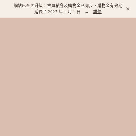
網站已全面升級：會員積分及購物金已同步，購物金有效期
×
延長至 2027 年 1 月 1 日 →
詳情