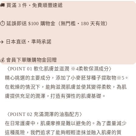
P
🚚 買滿 3 件・免費順豐速遞
plus eau
⏱️ 延誤即送 $100 購物金（無門檻・180 天有效）
R
Rachel W
✈️ 日本直送・準時承諾
Refa
REISE
💰 會員下單賺購物金回贈
S
〈POINT 01 軟化肌膚並滋潤 ※4柔軟保濕成分〉
SHIRO
精心挑選的主要成分，添加了小麥胚芽種子提取物※5。
SKIO by
在乾燥的情況下，能夠滋潤肌膚並使其變得柔軟，為肌
SNIDEL 
膚提供充足的潤澤，打造有彈性的肌膚基礎。
SUQQU
T
〈POINT 02 充滿潤澤的油脂配方〉
TAKAMI
在日常護膚中，肌膚摩擦是難以避免的。為了盡量減少
THREE
這種風險，我們追求了能夠輕輕塗抹並融入肌膚的質