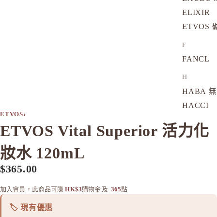
ELIXIR
ETVOS
F
FANCL
H
HABA 
HACCI
›
ETVOS
HAKU 
ETVOS Vital Superior 活力化
K
妝水 120mL
KOSE Gr
$365.00
L
La CAS
加入會員，此商品可賺
HK$3
購物金
及
365
點
LITS 
🏷️ 現有優惠
M