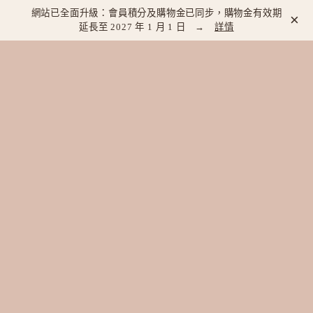
網站已全面升級：會員積分及購物金已同步，購物金有效期
×
延長至 2027 年 1 月 1 日 →
詳情