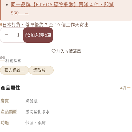
同一品牌【ETVOS 礦物彩妝】買滿 4 件・即減
MAJOLI
$30 →
Mama &
日本訂貨・落單後約 7 至 10 個工作天寄出
MAQuill
MiMC
減少數量
增加數量
加入購物車
MINON
加入收藏清單
N
相關探索
Napla
彈力保養
煙酰胺
→
→
Naturagla
O
產品屬性
4項
Obagi - 
ONLY M
膚質
熟齡肌
ORBIS
產品類型
滋潤型化妝水
ORBIS M
功能
保濕 · 柔膚
OSAJI