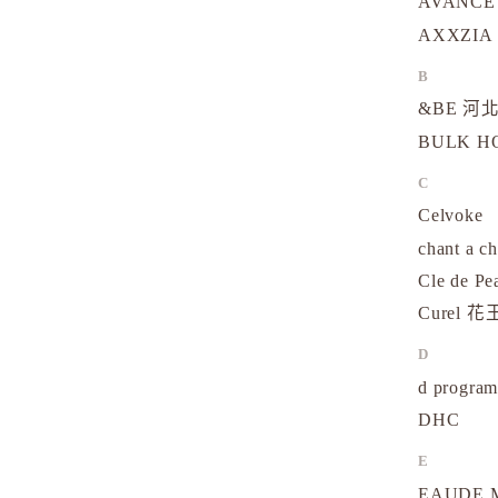
AVANCE
AXXZIA
B
&BE 河北
BULK 
C
Celvoke
chant a c
Cle de Pe
Curel 花
D
d progr
DHC
E
EAUDE