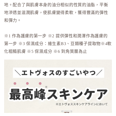
to/one
地。配合了與肌膚本身的油分相似的性質的油脂，平衡
TUNEM
地滲透並滋潤肌膚，使肌膚變得柔軟，獲得豐滿的彈性
U
和彈力。
Unichar
※1 作為護膚的第一步 ※2 提供彈性和潤澤作為護膚的
第一步 ※3 保濕成分：維生素B3、豆類種子提取物※4軟
化粗糙肌膚 ※5 保濕成分 ※6 到角質層為止