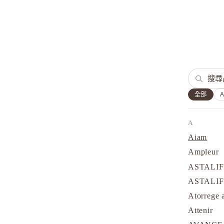
全部
A
Aiam
Ampleur
ASTALI
ASTALI
Atorrege 
Attenir