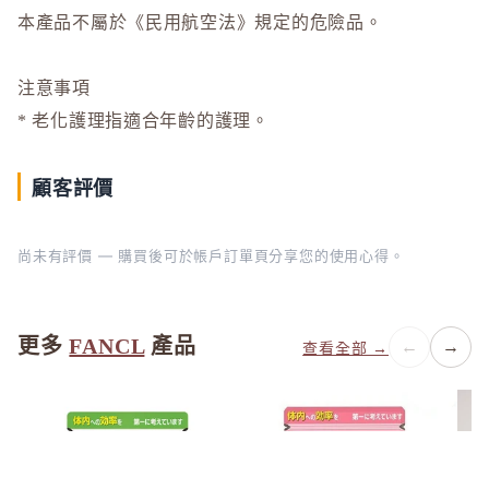
本產品不屬於《民用航空法》規定的危險品。
Rachel W
Refa
注意事項
REISE
* 老化護理指適合年齡的護理。
S
SHIRO
顧客評價
SKIO by
SNIDEL 
尚未有評價 — 購買後可於帳戶訂單頁分享您的使用心得。
SUQQU
T
TAKAMI
更多
FANCL
產品
←
→
查看全部 →
THREE
to/one
TUNEM
U