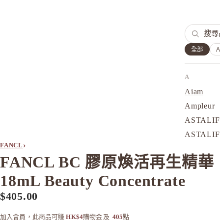
全部
A
Aiam
Ampleur
ASTALI
ASTALI
›
FANCL
Atorrege 
FANCL BC 膠原煥活再生精華
Attenir
18mL Beauty Concentrate
AVANCE
AXXZIA
$405.00
B
加入會員，此商品可賺
HK$4
購物金
及
405
點