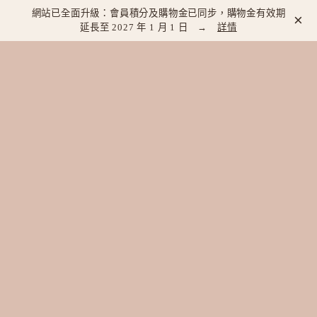
網站已全面升級：會員積分及購物金已同步，購物金有效期
×
延長至 2027 年 1 月 1 日 →
詳情