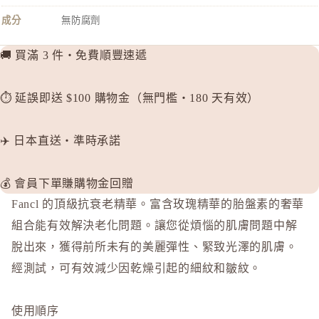
F
成分
無防腐劑
FANCL
H
🚚 買滿 3 件・免費順豐速遞
HABA 
HACCI
⏱️ 延誤即送 $100 購物金（無門檻・180 天有效）
HAKU 
K
✈️ 日本直送・準時承諾
KOSE Gr
💰 會員下單賺購物金回贈
L
Fancl 的頂級抗衰老精華。富含玫瑰精華的胎盤素的奢華
La CAS
組合能有效解決老化問題。讓您從煩惱的肌膚問題中解
LITS 
脫出來，獲得前所未有的美麗彈性、緊致光澤的肌膚。
M
經測試，可有效減少因乾燥引起的細紋和皺紋。
MAJOLI
Mama &
使用順序
MAQuill