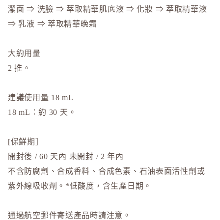
潔面 ⇒ 洗臉 ⇒ 萃取精華肌底液 ⇒ 化妝 ⇒ 萃取精華液
MiMC
⇒ 乳液 ⇒ 萃取精華晚霜
MINON
N
大約用量
Napla
2 推。
Naturagla
O
建議使用量 18 mL
Obagi - 
18 mL：約 30 天。
ONLY M
ORBIS
[保鮮期］
ORBIS M
開封後 / 60 天內 未開封 / 2 年內
OSAJI
不含防腐劑、合成香料、合成色素、石油表面活性劑或
P
紫外線吸收劑。*低酸度，含生產日期。
plus eau
通過航空郵件寄送產品時請注意。
R