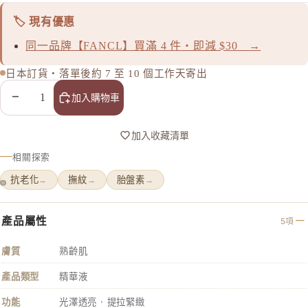
&BE 河北
🏷️ 現有優惠
BULK 
同一品牌【FANCL】買滿 4 件・即減 $30 →
C
Celvoke
日本訂貨・落單後約 7 至 10 個工作天寄出
chant a c
減少數量
增加數量
加入購物車
Cle de Pe
Curel 花
加入收藏清單
相關探索
D
d progr
抗老化
撫紋
胎盤素
→
→
→
DHC
產品屬性
5項
E
EAUDE
膚質
熟齡肌
ELIXIR
產品類型
精華液
ETVOS
功能
光澤透亮 · 提拉緊緻