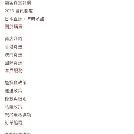
顧客真實評價
T
2026 會員制度
日本直送・準時承諾
TAKAMI
關於購買
THREE
to/one
商店介紹
TUNEM
香港寄送
澳門寄送
U
國際寄送
Unichar
客戶服務
退換貨政策
運送政策
條款與細則
私隱政策
您的隱私選項
訂單追蹤