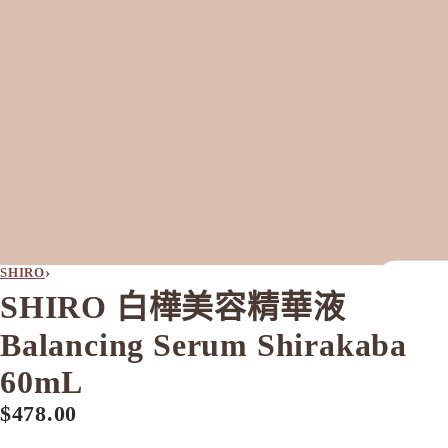
›
SHIRO
SHIRO 白樺美容精華液
全部
Balancing Serum Shirakaba
A
60mL
Aiam
$478.00
Ampleur