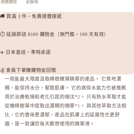
用途部位
全臉用
d progr
DHC
🚚 買滿 3 件・免費順豐速遞
E
⏱️ 延誤即送 $100 購物金（無門檻・180 天有效）
EAUDE
ELIXIR
✈️ 日本直送・準時承諾
ETVOS
F
💰 會員下單賺購物金回贈
FANCL
一款能最大限度汲取樺樹嫩葉精華的産品。 它質地濃
H
稠，能保持水分，緊致肌膚。 它的高保水能力也被推薦
HABA 
用於治療乾燥和老化引起的暗沈*2。 只有熱水萃取才能
HACCI
從嫩樺樹葉中提取出濃稠的精華*1。 與其他萃取方法相
HAKU 
比，它的香味更濃郁，産品在肌膚上的延展性也更舒
K
適，是一款讓您每天都想使用的精華液。
KOSE Gr