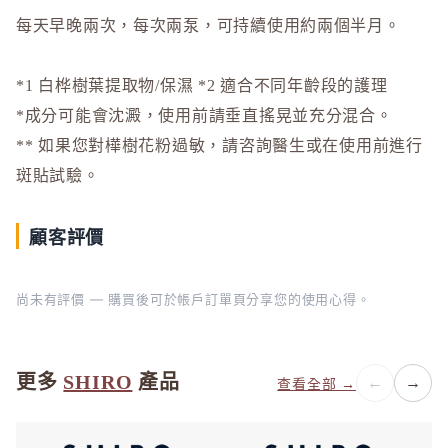
每天早晚兩次，每次兩泵，可持續使用約兩個半月。
L
La CAS
LITS 
*1 白桦樹葉提取物/保濕 *2 適合不同年齡段的護理
*成分可能會沈澱，使用前請垂直搖晃並充分混合。
M
** 如果您對樺樹花粉過敏，請咨詢醫生或在使用前進行
MAJOLI
斑貼試驗。
Mama &
MAQuill
顧客評價
MiMC
MINON
尚未有評價 — 購買後可於帳戶訂單頁分享您的使用心得。
N
Napla
Naturagla
更多
SHIRO
產品
←
→
查看全部 →
O
Obagi - 