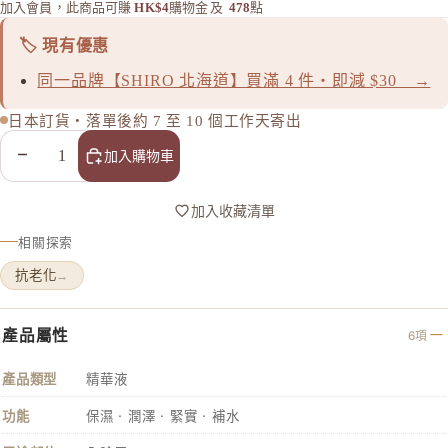
ASTALI
加入會員，此商品可賺
HK$4
購物金
及
478
點
ASTALI
🏷️ 現有優惠
Atorrege 
同一品牌【SHIRO 北海道】買滿 4 件・即減 $30 →
Attenir
日本訂貨・落單後約 7 至 10 個工作天寄出
AVANCE
減少數量
增加數量
AXXZIA
加入購物車
B
加入收藏清單
&BE 河北
相關探索
BULK 
抗老化
→
C
Celvoke
產品屬性
6項
chant a c
Cle de Pe
產品類型
精華液
Curel 花
功能
保濕 · 潤澤 · 緊實 · 補水
D