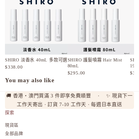
ONLY M
ORBIS
ORBIS M
OSAJI
P
plus eau
SHIRO 淡香水 40mL 多款可選
SHIRO 護髮噴霧 Hair Mist
SHI
R
80mL
195
$338.00
Rachel W
$295.00
$32
You may also like
Refa
REISE
🚚 香港・澳門買滿 3 件即享免費順豐 · ✨ 現貨下一
S
工作天寄出 · 訂貨 7-10 工作天 · 每週日本直送
SHIRO
探索
SKIO by
現貨區
SNIDEL 
全部品牌
SUQQU