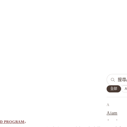
全部
A
Aiam
Ampleur
›
D PROGRAM