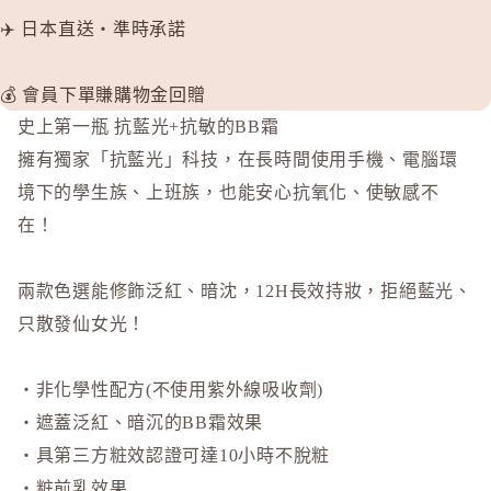
✈️ 日本直送・準時承諾
L
La CAS
LITS 
💰 會員下單賺購物金回贈
史上第一瓶 抗藍光+抗敏的BB霜
M
擁有獨家「抗藍光」科技，在長時間使用手機、電腦環
MAJOLI
境下的學生族、上班族，也能安心抗氧化、使敏感不
Mama &
在！
MAQuill
MiMC
兩款色選能修飾泛紅、暗沈，12H長效持妝，拒絕藍光、
MINON
只散發仙女光！
N
Napla
・非化學性配方(不使用紫外線吸收劑)
Naturagla
・遮蓋泛紅、暗沉的BB霜效果
O
・具第三方粧效認證可達10小時不脫粧
Obagi - 
・粧前乳效果