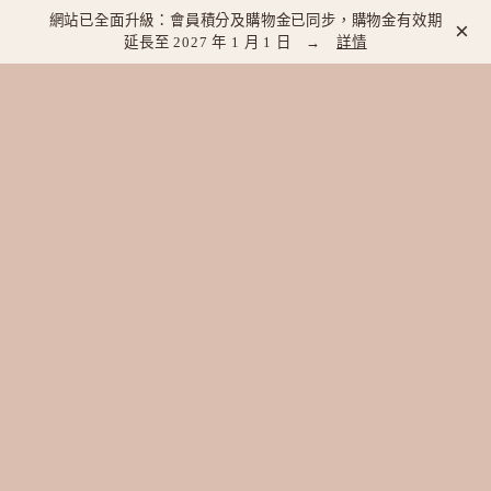
網站已全面升級：會員積分及購物金已同步，購物金有效期
×
延長至 2027 年 1 月 1 日 →
詳情