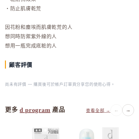
ONLY M
・防止肌膚乾荒
ORBIS
ORBIS M
因花粉和塵埃而肌膚乾荒的人
OSAJI
想同時防禦紫外線的人
P
想用一瓶完成底粧的人
plus eau
R
顧客評價
Rachel W
Refa
尚未有評價 — 購買後可於帳戶訂單頁分享您的使用心得。
REISE
S
更多
d program
產品
←
→
查看全部 →
SHIRO
SKIO by
SNIDEL 
SUQQU