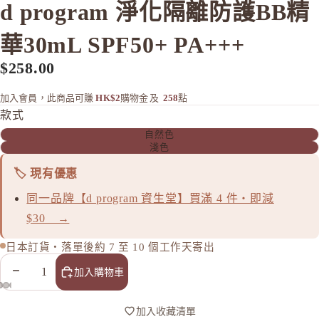
d program 淨化隔離防護BB精
ASTALI
ASTALI
華30mL SPF50+ PA+++
Atorrege 
$258.00
Attenir
AVANCE
加入會員，此商品可賺
HK$2
購物金
及
258
點
AXXZIA
款式
自然色
B
淺色
&BE 河北
🏷️ 現有優惠
BULK 
同一品牌【d program 資生堂】買滿 4 件・即減
C
$30 →
Celvoke
日本訂貨・落單後約 7 至 10 個工作天寄出
chant a c
Cle de Pe
減少數量
增加數量
加入購物車
Curel 花
加入收藏清單
D