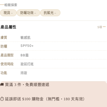
相關探索
d progr
現貨
防曬功效
抗藍光
→
→
→
DHC
E
產品屬性
5項
EAUDE
ELIXIR
膚質
敏感肌
ETVOS
SPF50+
防曬
F
產品類型
BB霜
FANCL
使用時段
妝前打底
H
功能
持妝
HABA 
HACCI
🚚 買滿 3 件・免費順豐速遞
HAKU 
K
⏱️ 延誤即送 $100 購物金（無門檻・180 天有效）
KOSE Gr