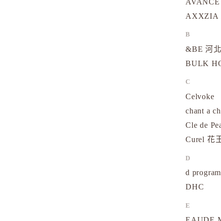
AVANCE
AXXZIA
B
&BE 河北
BULK 
C
Celvoke
chant a c
Cle de Pe
Curel 花
D
d progr
DHC
E
EAUDE