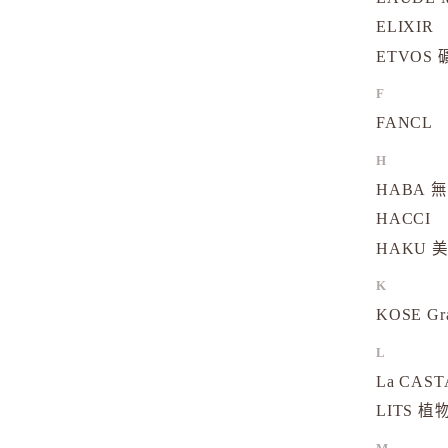
ELIXIR
ETVOS
F
FANCL
H
HABA 
HACCI
HAKU 
K
KOSE Gr
L
La CAS
LITS 