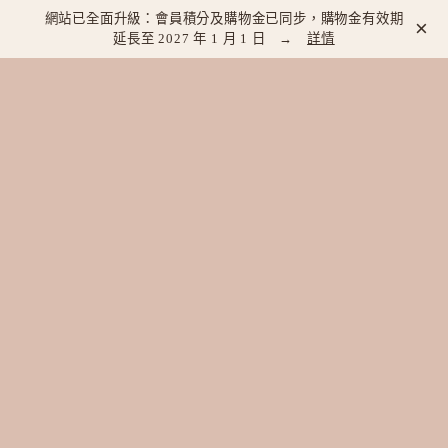
網站已全面升級：會員積分及購物金已同步，購物金有效期
×
延長至 2027 年 1 月 1 日 →
詳情