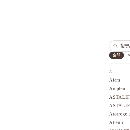
全部
A
Aiam
Ampleur
ASTALI
ASTALI
Atorrege 
Attenir