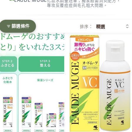
化妝水銷量冠軍；獨家殺菌消炎配方，
專攻反覆痘痘與毛孔粗大問題。
P
plus eau
R
篩選條件
排序：
Rachel W
小林製藥EAUDE MUGE 藥用保濕型化妝水 160mL/500mL Medicate
小林製藥EAUDE MUGE 維他命C
Refa
REISE
S
SHIRO
SKIO by
SNIDEL 
SUQQU
T
TAKAMI
THREE