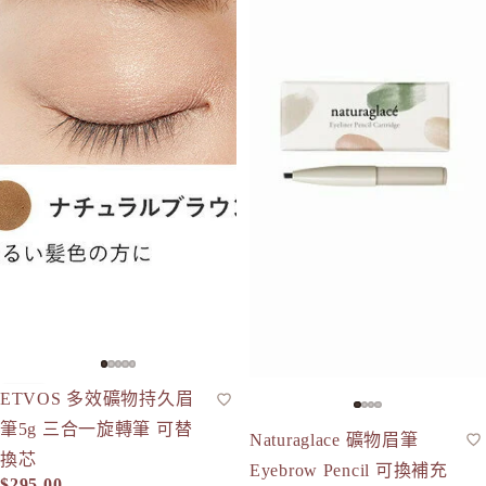
ETVOS 多效礦物持久眉
眉筆
人氣
筆5g 三合一旋轉筆 可替
-10%
Naturaglace 礦物眉筆
眉筆
換芯
Eyebrow Pencil 可換補充
$295.00