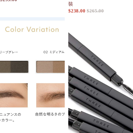
裝
$238.00
$265.00
促銷價
定價
naturaglace 三色眉粉 N Eyebrow Powder N
THREE 進階立體塑形眉筆 有補充裝 A