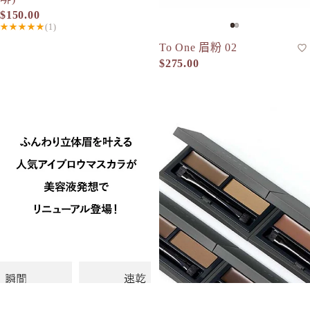
$150.00
★★★★★
(1)
To One 眉粉 02
眉粉
$275.00
＆be 眉毛染色睫毛膏 Eyebrow Mascara 6g
THREE 塑形雙效眉彩 眉蠟＆眉粉 Ad