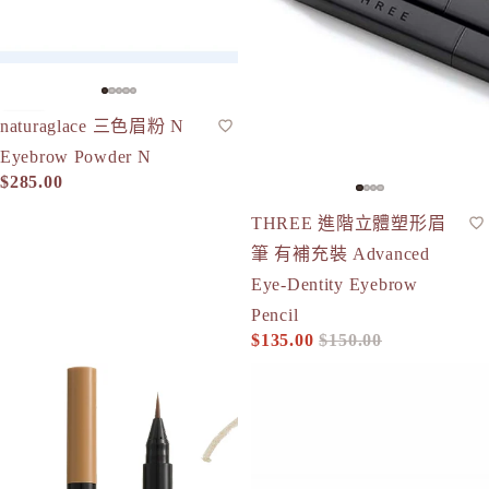
naturaglace 三色眉粉 N
眉粉
人氣
Eyebrow Powder N
$285.00
-10%
THREE 進階立體塑形眉
眉筆
筆 有補充裝 Advanced
Eye-Dentity Eyebrow
Pencil
$135.00
$150.00
促銷價
定價
&be Liquid Eyebrow 眉筆眉粉二合一 （深啡/自然啡)
To One 眉粉 02