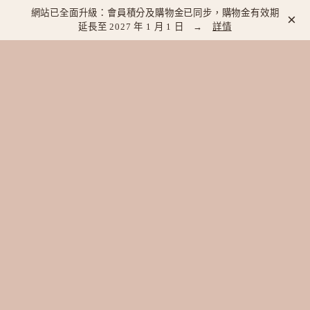
網站已全面升級：會員積分及購物金已同步，購物金有效期
×
延長至 2027 年 1 月 1 日 →
詳情