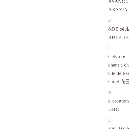
AVANCE
AXXZIA
B
&BE 河北
BULK 
C
Celvoke
chant a c
Cle de Pe
Curel 花
D
d progr
DHC
E
EAUDE