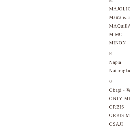
M
MAJOLI
Mama &
MAQuill
MiMC
MINON
N
Napla
Naturagla
O
Obagi - 
ONLY M
ORBIS
ORBIS M
OSAJI