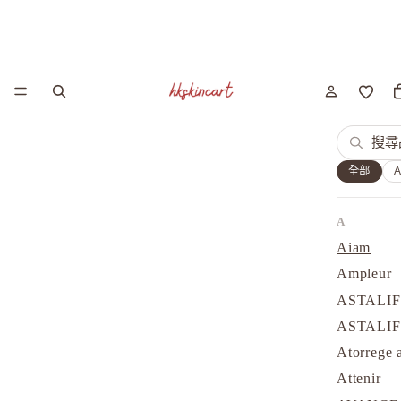
全部
A
Aiam
Ampleur
ASTALI
ASTALI
Atorrege 
Attenir