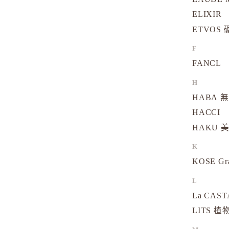
ELIXIR
ETVOS
F
FANCL
H
HABA 
HACCI
HAKU 
K
KOSE Gr
L
La CAS
LITS 