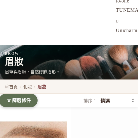
to/one
TUNEM
U
Unichar
BROW
眉妝
眉筆與眉粉，自然修飾眉形。
›
›
首頁
化妝
眉妝
篩選條件
排序：
ETVOS 多效礦物持久眉筆5g 三合一旋轉筆 可替換芯
Naturaglace 礦物眉筆 Eyebr