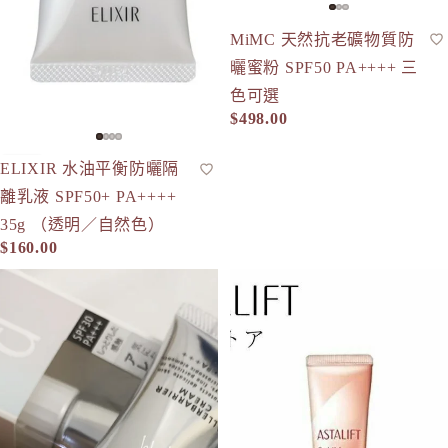
MiMC 天然抗老礦物質防
蜜粉
SPF50+
曬蜜粉 SPF50 PA++++ 三
色可選
$498.00
ELIXIR 水油平衡防曬隔
防曬
現貨
SPF50+
離乳液 SPF50+ PA++++
35g （透明／自然色）
$160.00
d program 淨化隔離防護霜 35g SPF30 PA+++ 嬰兒可用
ASTALIFT 水感補濕防曬霜 SPF