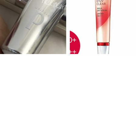
-17%
ASTALIFT 水感補濕防曬
防曬
現貨
SPF50+
霜 SPF50+ PA++++ 30g
$265.00
$320.00
促銷價
定價