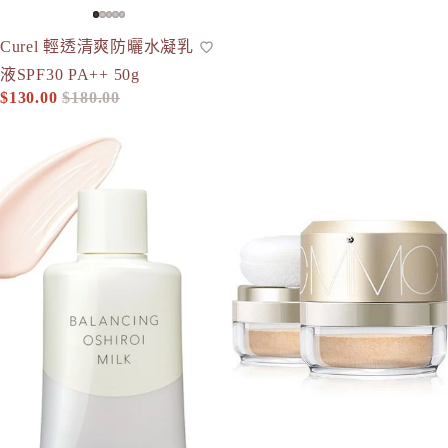
-28%
Curel 輕透清爽防曬水凝乳
防曬
液SPF30 PA++ 50g
$130.00
$180.00
促銷價
定價
ELIXIR 水油平衡防曬隔離乳液 SPF50+ PA++++ 35g （
MiMC 天然抗老礦物質防曬蜜粉 