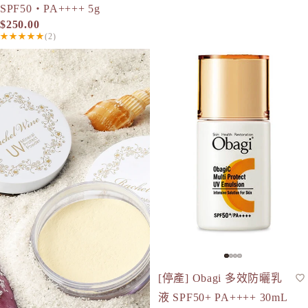
SPF50・PA++++ 5g
$250.00
★★★★★
(2)
Rachel Wine UV 防曬粉 SPF50+ PA++++
[停產] Obagi 多效防曬乳液 SPF
[停產] Obagi 多效防曬乳
防曬
SPF50+
液 SPF50+ PA++++ 30mL