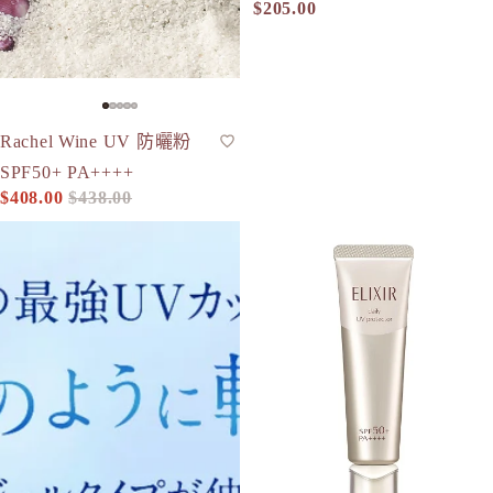
$205.00
-7%
Rachel Wine UV 防曬粉
蜜粉
SPF50+
SPF50+ PA++++
$408.00
$438.00
促銷價
定價
AMPLEUR Luxury White W Protect UV AQUA *水潤版* 防曬
新版2022 ELIXIR Day Care