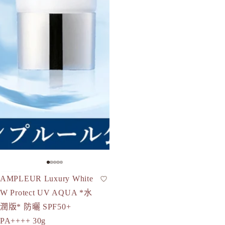
-27%
AMPLEUR Luxury White
防曬
現貨
W Protect UV AQUA *水
潤版* 防曬 SPF50+
PA++++ 30g