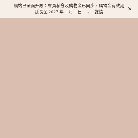
網站已全面升級：會員積分及購物金已同步，購物金有效期
×
延長至 2027 年 1 月 1 日 →
詳情