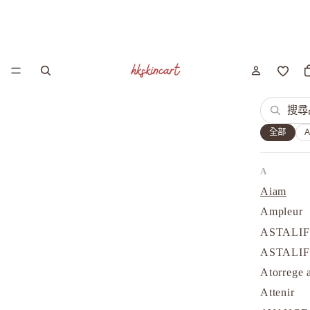
全部
A
Aiam
Ampleur
ASTALI
ASTALI
Atorrege 
Attenir