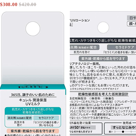
$308.00
$420.00
促銷價
定價
Curel 輕透清爽防曬乳液SPF30 PA+++ 30mL
Curel 輕透清爽防曬身體乳液SPF