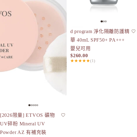
d program 淨化隔離防護精
防曬
人氣
SPF50+
華 40mL SPF50+ PA+++
嬰兒可用
$260.00
★★★★★
(1)
[2026限量] ETVOS 礦物
限量
蜜粉
人氣
SPF50+
現貨
UV碎粉 Mineral UV
Powder AZ 有補充裝