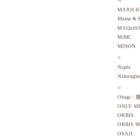
M
MAJOLI
Mama &
MAQuill
MiMC
MINON
N
Napla
Naturagla
O
Obagi - 
ONLY M
ORBIS
ORBIS M
OSAJI