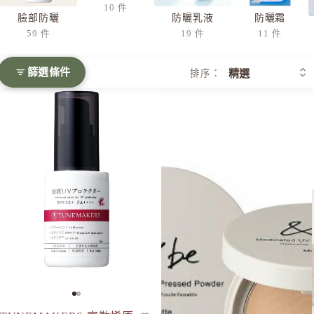
10 件
臉部防曬
防曬乳液
防曬霜
59 件
19 件
11 件
篩選條件
排序：
TUNEMAKERS 富勒烯原液防曬乳 SPF50 pa++++ 30mL
[2023新推出] &be 藥用美白防曬粉餅