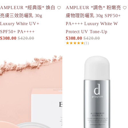
-27%
-27%
AMPLEUR *經典版* 煥白
AMPLEUR *調色* 粉嫩亮
防曬
人氣
潤色妝前底霜
人氣
現貨
亮膚三效防曬乳 30g
膚物理防曬乳 30g SPF50+
Luxury White UV+
PA++++ Luxury White W
SPF50+ PA++++
Protect UV Tone-Up
$308.00
$420.00
$308.00
$420.00
促銷價
定價
促銷價
定價
★★★★★
(1)
[2026限量] ETVOS 礦物UV碎粉 Mineral UV Powder AZ 有
d program 淨化隔離防護精華 4