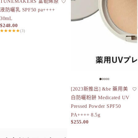
TUNEMAKERS 富勒烯原
防曬
人氣
SPF50+
現貨
液防曬乳 SPF50 pa++++
30mL
$248.00
★★★★★
(3)
[2023新推出] &be 藥用美
防曬
人氣
SPF50+
白防曬粉餅 Medicated UV
Pressed Powder SPF50
PA++++ 8.5g
$255.00
AMPLEUR *經典版* 煥白亮膚三效防曬乳 30g Luxury White U
AMPLEUR *調色* 粉嫩亮膚物理防曬乳