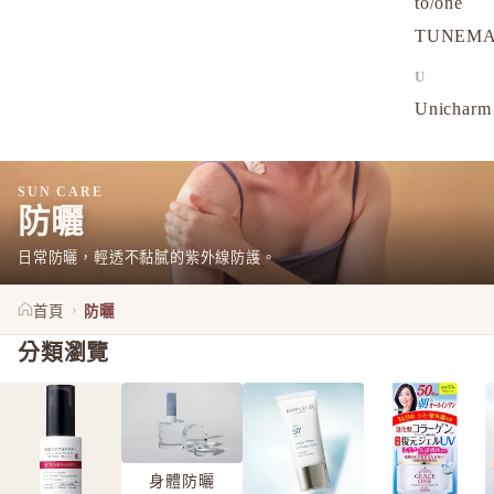
to/one
TUNEM
U
Unichar
SUN CARE
防曬
日常防曬，輕透不黏膩的紫外線防護。
›
首頁
防曬
分類瀏覽
身體防曬