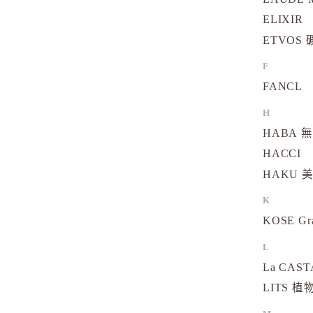
ELIXIR
ETVOS
F
FANCL
H
HABA 
HACCI
HAKU 
K
KOSE Gr
L
La CAS
LITS 