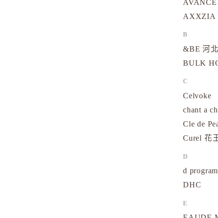
AVANCE
AXXZIA
B
&BE 河北
BULK 
C
Celvoke
chant a c
Cle de Pe
Curel 花
D
d progr
DHC
E
EAUDE