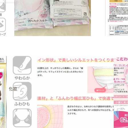
卸妝
理
理
選購
選購
化妝