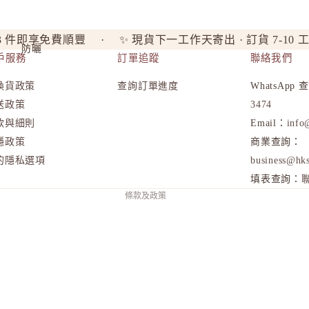
3 件即享免費順豐 · ✨ 現貨下一工作天寄出 · 訂貨 7-10 
防曬
戶服務
訂單追蹤
聯絡我們
換貨政策
查詢訂單進度
WhatsApp
隱私政策
送政策
3474
退款政策
款與細則
Email：
info
運送政策
隱政策
商業查詢：
的隱私選項
business@hks
服務條款
填表查詢：
條款及政策
位