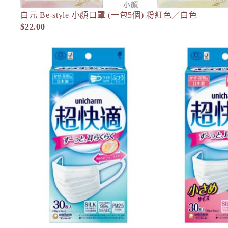
L
白元 Be-style 小顏口罩 (一包5個) 粉紅色／白色
口罩
La CASTA 護髮
$22.00
LITS 植物幹細胞
Unicharm超快適口罩30個（細/中/大碼）
M
MAJOLICA MAJORCA 戀愛魔
Mama & Kids 母嬰護膚
MAQuillAGE
底妝
MiMC
MINON
彩妝
工具
N
Napla
依妝效
Naturaglace
O
Obagi - 香港 Dermacept
ONLY MINERALS