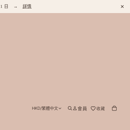
×
 1 日 →
詳情
HKD
/
繁體中文
會員
收藏
地區和語言選擇器