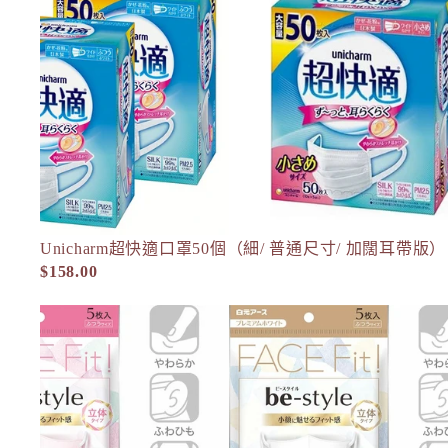
ASTALIFT MEN
Atorrege ad+
Attenir
AVANCE
AXXZIA
B
&BE 河北裕介 andBe
BULK HOMME 本客 男士護膚
Unicharm超快適口罩50個（細/ 普通尺寸/ 加闊耳帶版）
口罩
$158.00
C
Celvoke
白元 Be-style 立體口罩 (一包5個) 粉紅色／白色
chant a charm
Cle de Peau
Curel 花王
D