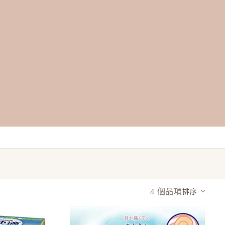
4 個品項
排序
欄網