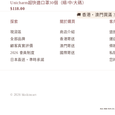
Unicharm超快適口罩30個（細/中/大碼）
口罩
人氣
ORBIS
$118.00
🚚 香港・澳門買滿 
ORBIS Mr. 男士
探索
關於購買
客
OSAJI
現貨區
商店介紹
退
P
全部品牌
香港寄送
運
plus eau
顧客真實評價
澳門寄送
條
R
2026 會員制度
國際寄送
私
Rachel Wine
日本直送・準時承諾
您
Refa
REISE
S
SHIRO 北海道
© 2026
hkskincart
SKIO by 樂敦
SNIDEL Beauty
防曬部
SUQQU