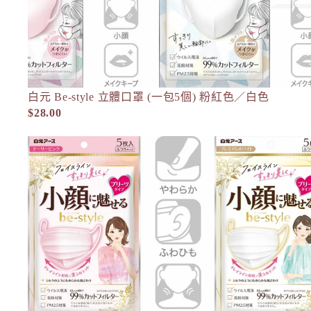
d program 資生堂
DHC
E
EAUDE MUGE 小林製藥
潔臉及
ELIXIR
白元 Be-style 立體口罩 (一包5個) 粉紅色／白色
口罩
$28.00
ETVOS 礦物彩妝
基礎護
局部護
F
白元 Be-style 小顏口罩 (一包5個) 粉紅色／白色
FANCL
依功效
依膚質
H
HABA 無添加主義
HACCI
HAKU 美白專家
K
KOSE Grace One