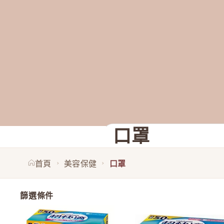
口罩
全部
A–E
F–J
K–O
P–T
›
›
首頁
美容保健
口罩
A
Aiam
篩選條件
Ampleur
Unicharm超快適口罩50個（細/ 普通尺寸/ 加闊耳帶版）
ASTALIFT