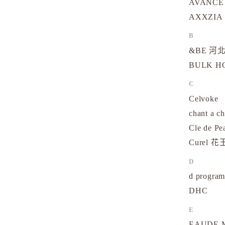
AVANCE
AXXZIA
B
&BE 河北
BULK 
C
Celvoke
chant a c
Cle de Pe
Curel 花
D
d progr
DHC
E
EAUDE