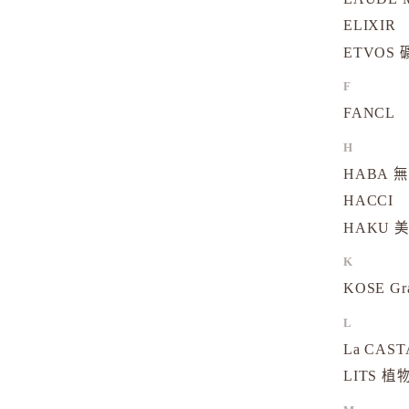
ELIXIR
ETVOS
F
FANCL
H
HABA 
HACCI
HAKU 
K
KOSE Gr
L
La CAS
LITS 