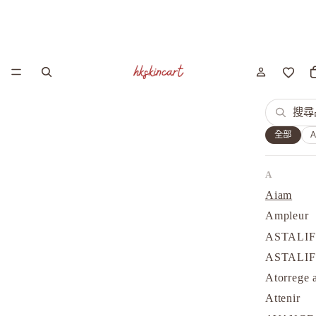
全部
A
Aiam
Ampleur
ASTALI
ASTALI
Atorrege 
Attenir