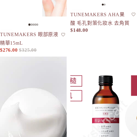
TUNEMAKERS AHA果
清爽型化妝水
人氣
酸 毛孔對策化妝水 去角質
$148.00
-15%
TUNEMAKERS 眼部原液
原液
現貨
精華15mL
$276.00
$325.00
促銷價
定價
TUNEMAKERS 皮膚修護可沖洗面膜 70g
TUNEMAKERS 甘草平衡調理