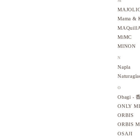
M
MAJOLI
Mama &
MAQuill
MiMC
MINON
N
Napla
Naturagla
O
Obagi - 
ONLY M
ORBIS
ORBIS M
OSAJI