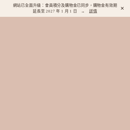
網站已全面升級：會員積分及購物金已同步，購物金有效期
×
延長至 2027 年 1 月 1 日 →
詳情