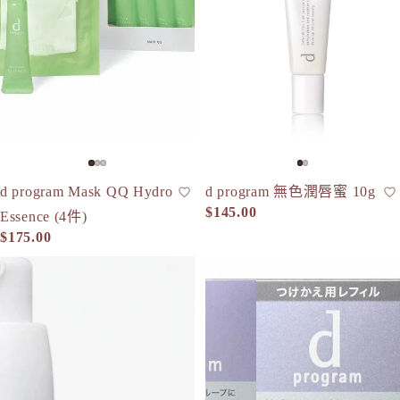
N
Napla
Naturagla
O
Obagi - 
ONLY M
ORBIS
d program Mask QQ Hydro
d program 無色潤唇蜜 10g
片狀面膜
潤唇膏
ORBIS M
$145.00
Essence (4件)
OSAJI
$175.00
d program 敏感肌淨化隔離美容液 40ml （貨裝/補充裝）
d program 藥用抗衰老霜 Vitaliz
P
plus eau
R
Rachel W
Refa