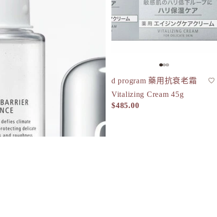
REISE
S
SHIRO
SKIO by
SNIDEL 
SUQQU
d program 藥用抗衰老霜
面霜
Vitalizing Cream 45g
T
$485.00
TAKAMI
THREE
to/one
TUNEM
U
Unichar
d program 敏感肌淨化隔離
前導精華