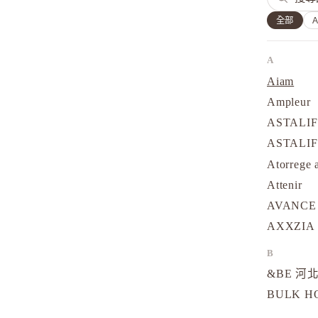
全部
A
Aiam
Ampleur
ASTALI
ASTALI
Atorrege 
Attenir
AVANCE
AXXZIA
B
&BE 河北
BULK 