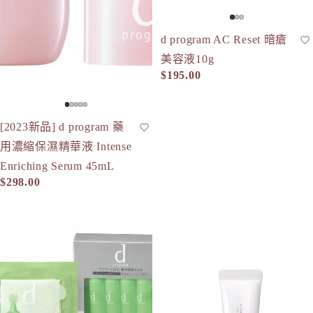
HABA 
d program AC Reset 暗瘡
HACCI
精華液
美容液10g
HAKU 
$195.00
K
KOSE Gr
[2023新品] d program 藥
精華液
人氣
L
用濃縮保濕精華液 Intense
La CAS
Enriching Serum 45mL
LITS 
$298.00
M
d program Mask QQ Hydro Essence (4件)
d program 無色潤唇蜜 10g
MAJOLI
Mama &
MAQuill
MiMC
MINON