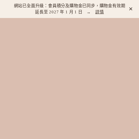
網站已全面升級：會員積分及購物金已同步，購物金有效期
×
延長至 2027 年 1 月 1 日 →
詳情