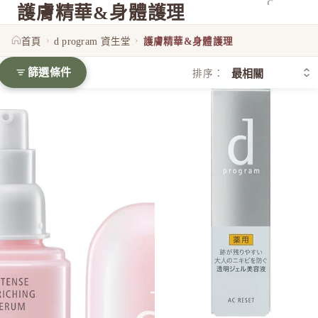
C
護膚精華&身體護理
Celvoke
›
›
首頁
d program 資生堂
護膚精華&身體護理
chant a c
Cle de Pe
篩選條件
排序：
Curel 花
[2023新品] d program 藥用濃縮保濕精華液 Intense Enriching 
d program AC Reset 暗瘡美
D
d progr
DHC
E
EAUDE
ELIXIR
ETVOS
F
FANCL
H