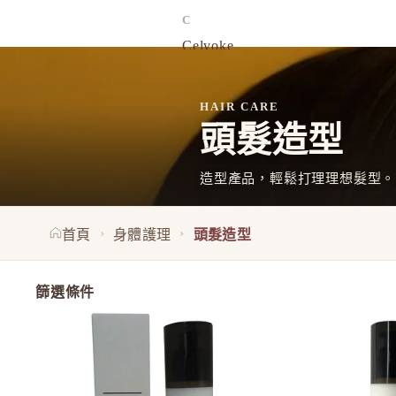
C
Celvoke
chant a charm
Cle de Peau
HAIR CARE
Curel 花王
頭髮造型
D
造型產品，輕鬆打理理想髮型。
d program 資生堂
DHC
›
›
首頁
身體護理
頭髮造型
E
EAUDE MUGE 小林製藥
篩選條件
ELIXIR
ETVOS 礦物彩妝
Napla 造型乳 Styling Serum 94g
F
FANCL