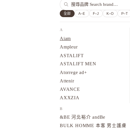
全部
A–E
F–J
K–O
P–T
A
Aiam
Ampleur
ASTALIFT
ASTALIFT MEN
Atorrege ad+
Attenir
AVANCE
AXXZIA
B
&BE 河北裕介 andBe
BULK HOMME 本客 男士護膚