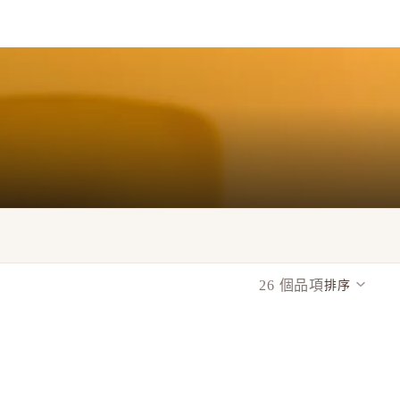
26 個品項
排序
欄網