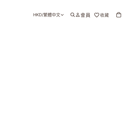
HKD
/
繁體中文
會員
收藏
地區和語言選擇器