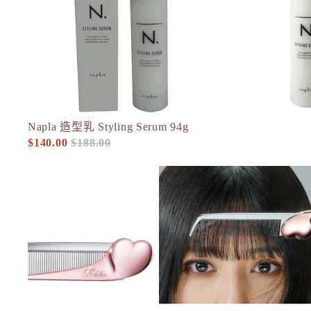
H
HABA 無添加主義
HACCI
HAKU 美白專家
K
KOSE Grace One
-26%
Napla 造型乳 Styling Serum 94g
頭髮造型
人氣
$140.00
$188.00
L
促銷價
定價
La CASTA 護髮
ReFa 心型口袋梳 HEART COMB Aira 13g
LITS 植物幹細胞
M
MAJOLICA MAJORCA 戀愛魔
Mama & Kids 母嬰護膚
MAQuillAGE
MiMC