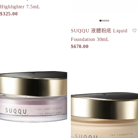
Highlighter 7.5mL
$325.00
SUQQU 液體粉底 Liquid
粉底液
Foundation 30mL
$670.00
SUQQU 碎粉 The Loose Powder 20g
SUQQU 粉底霜 The Foundatio