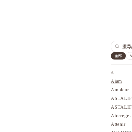
全部
A
Aiam
Ampleur
ASTALI
ASTALI
Atorrege 
Attenir