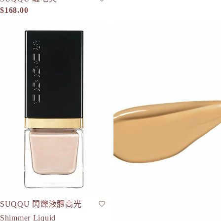
to/one
$168.00
TUNEM
SUQQU 閃爍液體高光 Shimmer Liquid Highlighter 7.5mL
SUQQU 液體粉底 Liquid Foun
U
Unichar
SUQQU 閃爍液體高光
高光
Shimmer Liquid