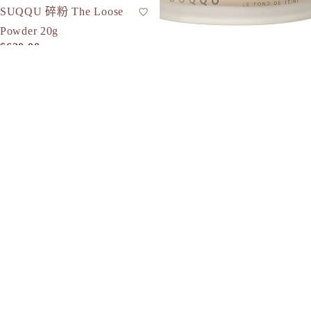
SUQQU 碎粉 The Loose
蜜粉
Powder 20g
$620.00
SUQQU 粉底霜 The
粉底霜
Foundation 30g
$835.00
SUQQU 豐潤光澤蜜粉 15g
SUQQU 裸妝水感精華 Nude Wea