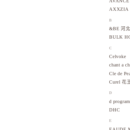
AVANCE
AXXZIA
B
&BE 河北
BULK 
C
Celvoke
chant a c
Cle de Pe
Curel 花
D
d progr
DHC
E
EAUDE