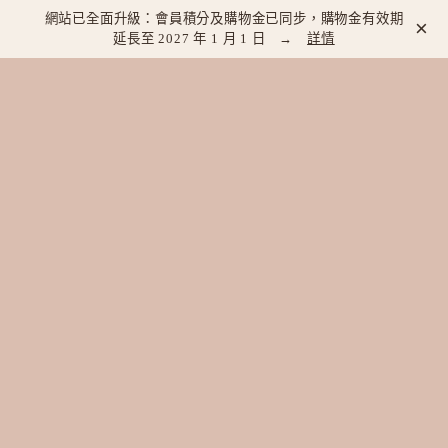
網站已全面升級：會員積分及購物金已同步，購物金有效期
×
延長至 2027 年 1 月 1 日 →
詳情