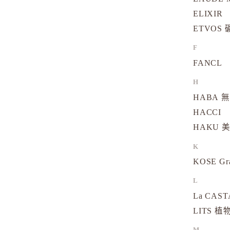
ELIXIR
ETVOS
F
FANCL
H
HABA 
HACCI
HAKU 
K
KOSE Gr
L
La CAS
LITS 
M