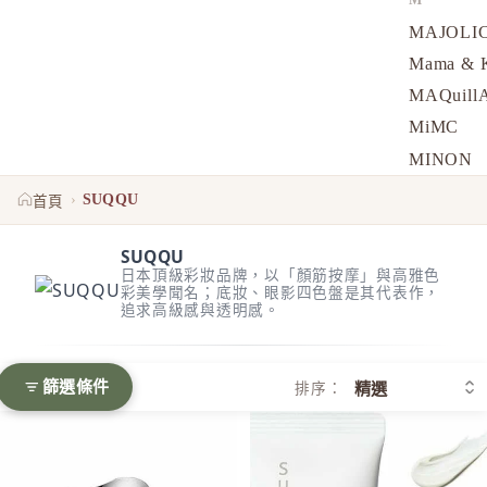
MAJOLI
Mama &
MAQuill
MiMC
MINON
SUQQU
N
›
SUQQU
首頁
Napla
SUQQU
Naturagla
日本頂級彩妝品牌，以「顏筋按摩」與高雅色
彩美學聞名；底妝、眼影四色盤是其代表作，
O
追求高級感與透明感。
Obagi - 
ONLY M
篩選條件
排序：
ORBIS
SUQQU 睫毛夾
SUQQU 保護防曬日霜 SPF50+ 
ORBIS M
OSAJI