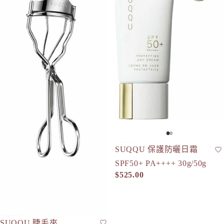
P
plus eau
R
Rachel W
Refa
REISE
S
SHIRO
SKIO by
SNIDEL 
SUQQU 保護防曬日霜
防曬
人氣
SPF50+
SUQQU
SPF50+ PA++++ 30g/50g
$525.00
T
TAKAMI
THREE
SUQQU 睫毛夾
睫毛夾
人氣