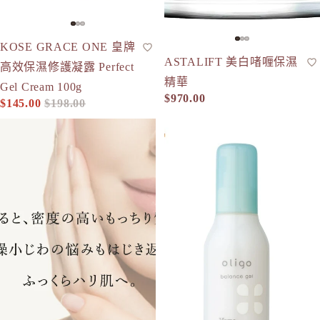
Obagi - 
ONLY M
-27%
KOSE GRACE ONE 皇牌
保濕凝膠
ORBIS
ASTALIFT 美白啫喱保濕
前導精華
高效保濕修護凝露 Perfect
精華
ORBIS M
Gel Cream 100g
$970.00
OSAJI
$145.00
$198.00
促銷價
定價
SKIO VB 抗皺清爽凝膠 Wrinkle Clear Gel 80g
Mama & Kids 平衡凝膠 120m
P
plus eau
R
Rachel W
Refa
REISE
S
SHIRO
SKIO by