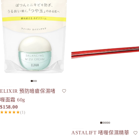
Curel 花
D
d progr
DHC
E
EAUDE
ELIXIR
ETVOS
F
FANCL
ELIXIR 預防暗瘡保濕啫
保濕凝膠
人氣
喱面霜 60g
H
$158.00
HABA 
★★★★★
(1)
HACCI
HAKU 
ASTALIFT 啫喱保濕精華
前導精華
現貨