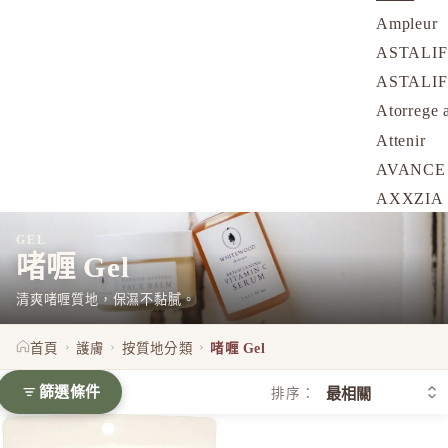
Ampleur
ASTALI
ASTALI
Atorrege 
Attenir
AVANCE
AXXZIA
B
GEL
啫喱 Gel
&BE 河北
BULK 
清爽啫喱質地，保濕不黏膩。
C
›
›
›
首頁
護膚
按質地分類
啫喱 Gel
Celvoke
chant a c
篩選條件
排序：
Cle de Pe
ELIXIR 預防暗瘡保濕啫喱面霜 60g
ASTALIFT 啫喱保濕精華 60g/