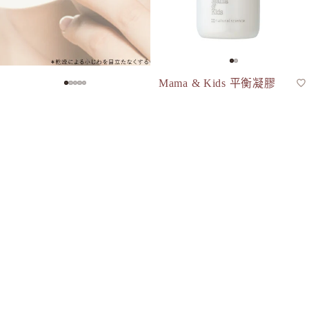
SNIDEL 
SUQQU
T
TAKAMI
Mama & Kids 平衡凝膠
保濕凝膠
THREE
120mL
SKIO VB 抗皺清爽凝膠
保濕凝膠
to/one
$238.00
Wrinkle Clear Gel 80g
TUNEM
$345.00
U
FANCL Beauty Bouquet 發酵活力 啫喱 85g
Unichar