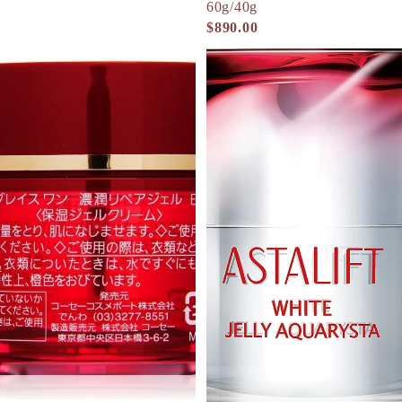
K
60g/40g
$890.00
KOSE Gr
KOSE GRACE ONE 皇牌高效保濕修護凝露 Perfect Gel Cream
ASTALIFT 美白啫喱保濕精
L
La CAS
LITS 
M
MAJOLI
Mama &
MAQuill
MiMC
MINON
N
Napla
Naturagla
O