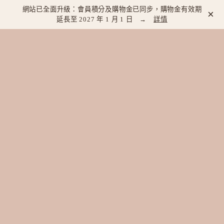
網站已全面升級：會員積分及購物金已同步，購物金有效期
×
延長至 2027 年 1 月 1 日 →
詳情