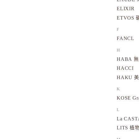
ELIXIR
ETVOS
F
FANCL
H
HABA 
HACCI
HAKU 
K
KOSE Gr
L
La CAS
LITS 