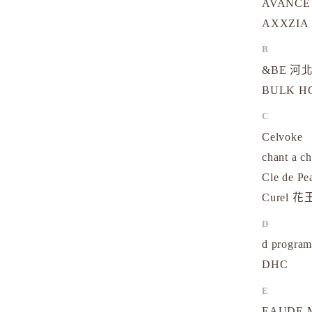
AVANCE
AXXZIA
B
&BE 河北
BULK 
C
Celvoke
chant a c
Cle de Pe
Curel 花
D
d progr
DHC
E
EAUDE