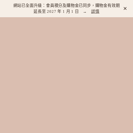
網站已全面升級：會員積分及購物金已同步，購物金有效期
×
延長至 2027 年 1 月 1 日 →
詳情