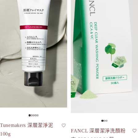
Tunemakers 深層潔淨泥
泥狀面膜
人氣
FANCL 深層潔淨洗顏粉
限量
潔面粉
人氣
100g