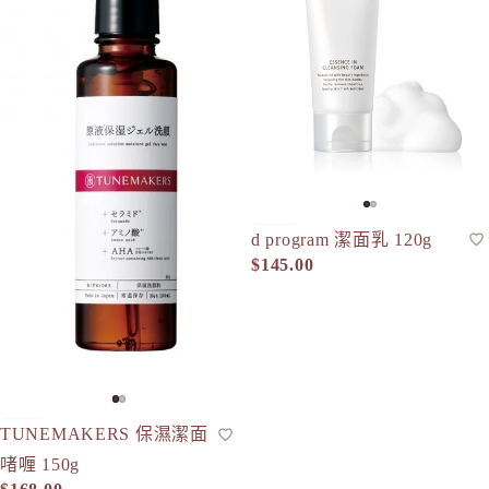
d program 潔面乳 120g
潔面乳
人氣
$145.00
TUNEMAKERS 保濕潔面
潔面液
人氣
現貨
啫喱 150g