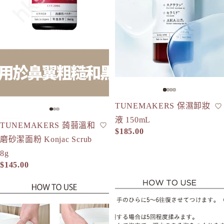
TUNEMAKERS 保濕卸妝
卸妝啫喱
現貨
液 150mL
TUNEMAKERS 蒟蒻溫和
潔面粉
現貨
$185.00
磨砂潔面粉 Konjac Scrub
8g
$145.00
ETVOS 潔面皂專用雙層起泡網
ETVOS 清透潔面皂 Clear Soap