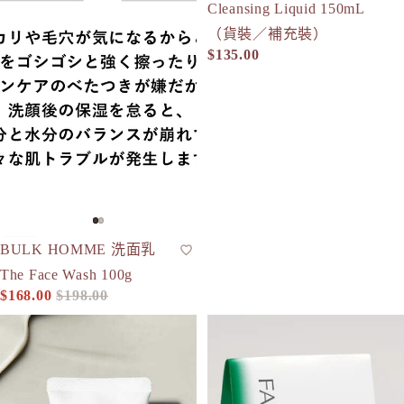
Cleansing Liquid 150mL
（貨裝／補充裝）
$135.00
-15%
BULK HOMME 洗面乳
潔面泡沫
人氣
The Face Wash 100g
$168.00
$198.00
促銷價
定價
Tunemakers 深層潔淨泥 100g
FANCL 深層潔淨洗顏粉末 CI