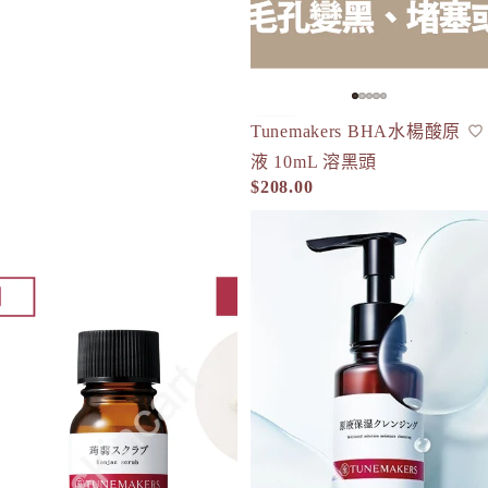
Tunemakers BHA水楊酸原
原液
人氣
現貨
液 10mL 溶黑頭
$208.00
TUNEMAKERS 蒟蒻溫和磨砂潔面粉 Konjac Scrub 8g
TUNEMAKERS 保濕卸妝液 1