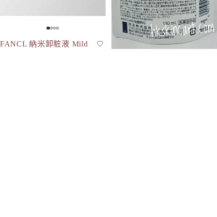
FANCL 納米卸粧液 Mild
卸妝
Cleansing Oil 120mL
$108.00
Curel 豐盈泡沫潔面乳 (日
潔面泡沫
本限定補充裝)130mL
$73.00
Tsubu Night Pack 去油脂粒夜間修護眼膜 30g
Obagi 酵素洗顏潔面粉 30粒