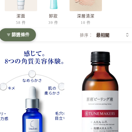
潔面
卸妝
深層清潔
58 件
39 件
10 件
篩選條件
排序：
[2023年底新包裝] **3件優惠裝** TAKAMI 肌底代謝美容水 3
TUNEMAKERS AHA果酸