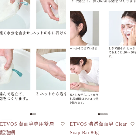
-16%
ETVOS 潔面皂專用雙層
ETVOS 清透潔面皂 Clear
護膚工具
現貨
潔面皂
起泡網
Soap Bar 80g