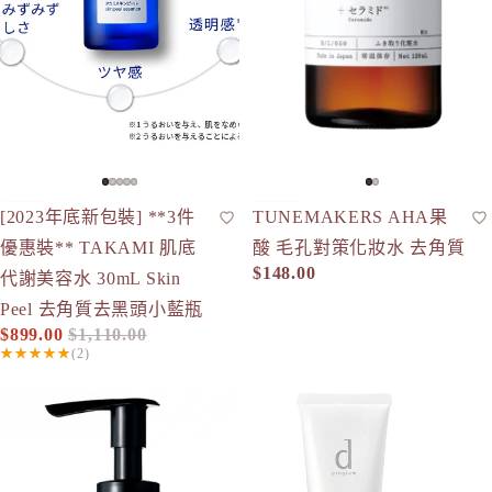
-19%
[2023年底新包裝] **3件
TUNEMAKERS AHA果
化妝水
人氣
清爽型化妝水
人氣
優惠裝** TAKAMI 肌底
酸 毛孔對策化妝水 去角質
$148.00
代謝美容水 30mL Skin
Peel 去角質去黑頭小藍瓶
$899.00
$1,110.00
促銷價
定價
★★★★★
(2)
TUNEMAKERS 保濕潔面啫喱 150g
d program 潔面乳 120g