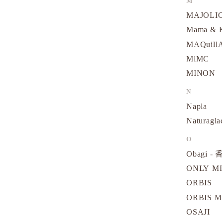
M
MAJOLI
Mama &
MAQuill
MiMC
MINON
N
Napla
Naturagla
O
Obagi - 
ONLY M
ORBIS
ORBIS M
OSAJI