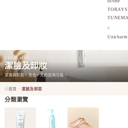
to/one
TORAYS
TUNEM
U
Unichar
CLEANSING
潔臉及卸妝
潔面與卸妝，洗去一天的妝與污垢。
›
首頁
潔臉及卸妝
分類瀏覽