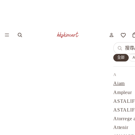
全部
A
Aiam
Ampleur
ASTALI
ASTALI
Atorrege 
Attenir