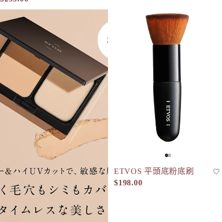
ETVOS 恆久霧感礦物粉餅 SPF50+ PA++++ Timeless Foggy Min
ETVOS 平頭底粉底刷
ETVOS 平頭底粉底刷
粉底掃
人氣
$198.00