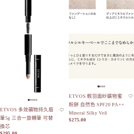
ETVOS 輕羽面紗礦物蜜
蜜粉
粉餅 自然色 SPF20 PA++
ETVOS 多效礦物持久眉
眉筆
人氣
Mineral Silky Veil
筆5g 三合一旋轉筆 可替
$275.00
換芯
$295.00