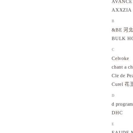
AVANCE
AXXZIA
B
&BE 河北
BULK 
C
Celvoke
chant a c
Cle de Pe
Curel 花
D
d progr
DHC
E
EAUDE