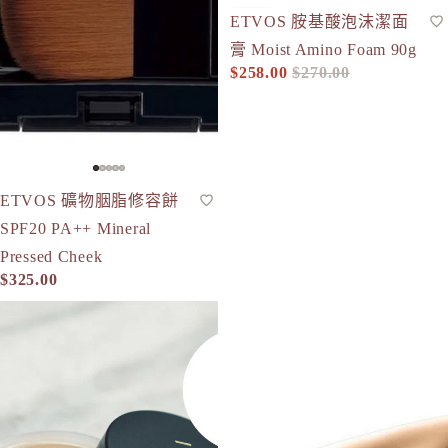
-4%
ETVOS 胺基酸泡沫潔面
潔面泡沫
人氣
膏 Moist Amino Foam 90g
$258.00
$270.00
促銷價
定價
ETVOS 礦物胭脂修容餅
胭脂盤
SPF20 PA++ Mineral
Pressed Cheek
$325.00
ETVOS 柔霧絲滑礦物粉底 Matte Smooth Mineral Foundation
ETVOS 全方位防禦舒敏BB霜 30