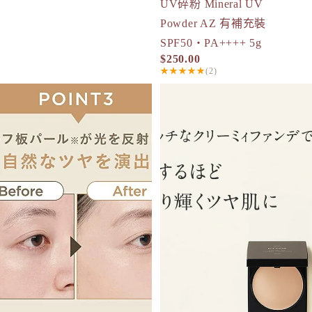
現貨
UV碎粉 Mineral UV
Powder AZ 有補充裝
SPF50・PA++++ 5g
$250.00
★★★★★
(2)
ETVOS 礦物氣墊粉餅 SPF32 PA+++ 四色可選
ETVOS Creamy Tap Minera