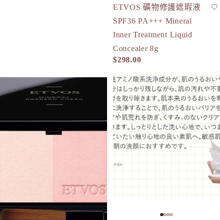
ETVOS 礦物修護遮瑕液
遮瑕液
人氣
SPF36 PA+++ Mineral
Inner Treatment Liquid
Concealer 8g
$298.00
ETVOS 礦物胭脂修容餅 SPF20 PA++ Mineral Pressed Cheek
ETVOS 胺基酸泡沫潔面膏 Moist