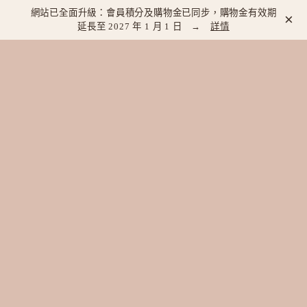
網站已全面升級：會員積分及購物金已同步，購物金有效期
×
延長至 2027 年 1 月 1 日 →
詳情