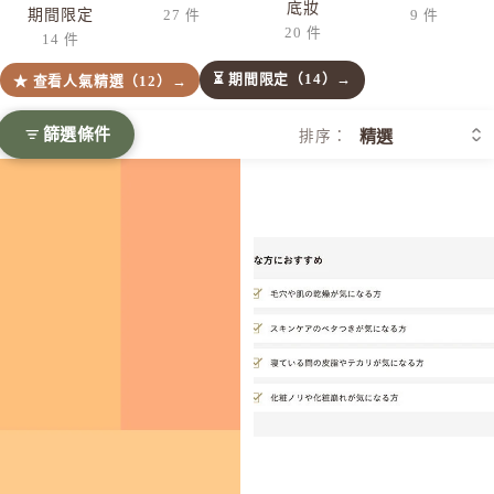
底妝
期間限定
27 件
9 件
20 件
14 件
⏳ 期間限定（14）→
★ 查看人氣精選（12）→
篩選條件
排序：
[新色上市] ETVOS 礦物三色遮瑕盤 SPF36 PA+++ 兩色可選
ETVOS 光感礦物素顏粉 5g