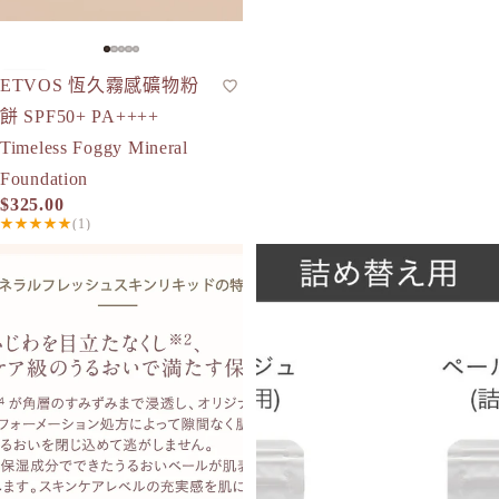
ETVOS 恆久霧感礦物粉
粉餅
人氣
SPF50+
餅 SPF50+ PA++++
Timeless Foggy Mineral
Foundation
$325.00
★★★★★
(1)
ETVOS 礦物清新肌膚粉底液 30mL SPF32 PA+++
[2026限量] ETVOS 礦物UV碎粉