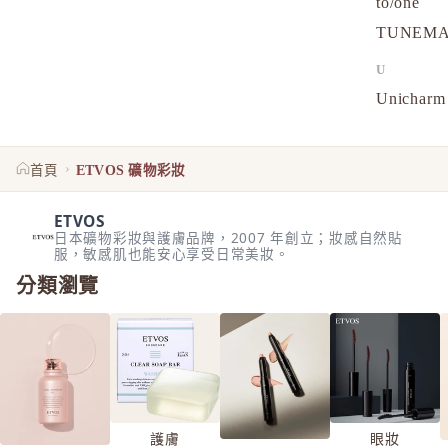
to/one
TUNEM
U
Unichar
ETVOS 礦物彩妝
›
首頁
ETVOS 礦物彩妝
ETVOS
日本礦物彩妝與護膚品牌，2007 年創立；妝感自然貼
服，敏感肌也能安心享受日常美妝。
分類瀏覽
護膚
眼妝