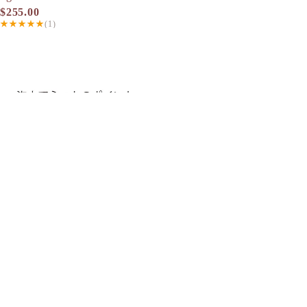
$255.00
★★★★★
(1)
ETVOS 潔面皂專用雙層起泡網
ETVOS 清透潔面皂 Clear Soap