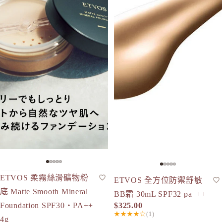
ETVOS 柔霧絲滑礦物粉
礦物粉底
人氣
ETVOS 全方位防禦舒敏
BB霜
現貨
底 Matte Smooth Mineral
BB霜 30mL SPF32 pa+++
$325.00
Foundation SPF30・PA++
★★★★☆
(1)
4g