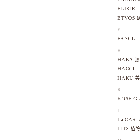
ELIXIR
ETVOS
F
FANCL
H
HABA 
HACCI
HAKU 
K
KOSE Gr
L
La CAS
LITS 