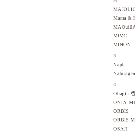
M
MAJOLI
Mama &
MAQuill
MiMC
MINON
N
Napla
Naturagla
O
Obagi - 
ONLY M
ORBIS
ORBIS M
OSAJI