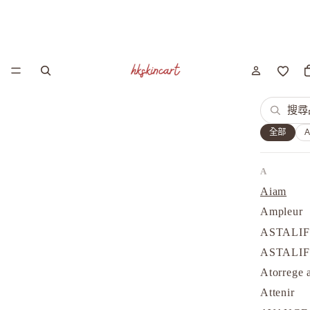
全部
A
Aiam
Ampleur
ASTALI
ASTALI
Atorrege 
Attenir