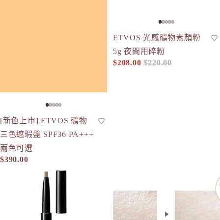
-5%
ETVOS 光感礦物素顏粉
蜜粉
人氣
5g 夜間用碎粉
$208.00
$220.00
促銷價
定價
[新色上市] ETVOS 礦物
遮瑕盤
現貨
三色遮瑕盤 SPF36 PA+++
兩色可選
$390.00
ETVOS 多效礦物持久眉筆5g 三合一旋轉筆 可替換芯
ETVOS 輕羽面紗礦物蜜粉餅 自然色 S